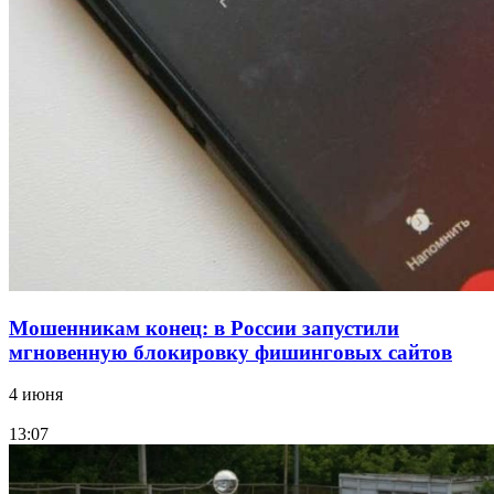
конкурс на ремонт моста через Волго‑Донской
судоходный канал
12:28
Фестиваль #ТриЧетыре в Волгограде пройдёт
11–13 сентября в рамках Года единства народов
России
Все новости
Мошенникам конец: в России запустили
мгновенную блокировку фишинговых сайтов
4 июня
13:07