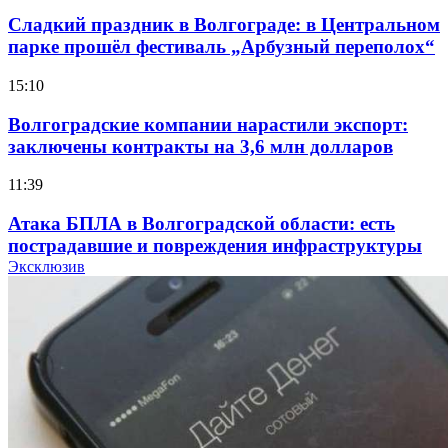
Сладкий праздник в Волгограде: в Центральном
парке прошёл фестиваль „Арбузный переполох“
15:10
Волгоградские компании нарастили экспорт:
заключены контракты на 3,6 млн долларов
11:39
Атака БПЛА в Волгоградской области: есть
пострадавшие и повреждения инфраструктуры
Эксклюзив
12:01
Волгоградские вузы в топе зарплатного
рейтинга: ВолгГТУ и ВолгГМУ вошли в топ‑15
для химической отрасли и фармацевтики
18:39
В Красноармейском районе Волгограда стартует