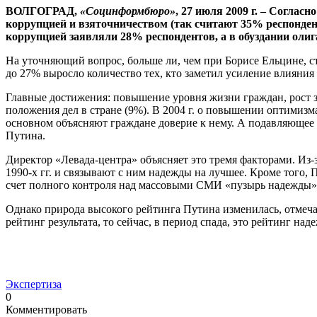
ВОЛГОГРАД,
«Социнформбюро»
, 27 июля 2009 г. – Соглас
коррупцией и взяточничеством (так считают 35% респондентов
коррупцией заявляли 28% респондентов, а в обуздании оли
На уточняющий вопрос, больше ли, чем при Борисе Ельцине, ст
до 27% выросло количество тех, кто заметил усиление влияния
Главные достижения: повышение уровня жизни граждан, рост з
положения дел в стране (9%). В 2004 г. о повышении оптимиз
основном объясняют граждане доверие к нему. А подавляющее б
Путина.
Директор «Левада-центра» объясняет это тремя факторами. Из-
1990-х гг. и связывают с ним надежды на лучшее. Кроме того,
счет полного контроля над массовыми СМИ «пузырь надежды» 
Однако природа высокого рейтинга Путина изменилась, отмеч
рейтинг результата, то сейчас, в период спада, это рейтинг над
Экспертиза
0
Комментировать