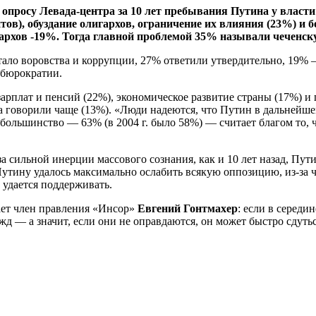
но опросу Левада-центра за 10 лет пребывания Путина у власт
), обуздание олигархов, ограничение их влияния (23%) и борь
гархов -19%. Тогда главной проблемой 35% называли чеченск
ало воровства и коррупции, 27% ответили утвердительно, 19% —
 бюрократии.
арплат и пенсий (22%), экономическое развитие страны (17%) 
ма говорили чаще (13%). «Люди надеются, что Путин в дальнейш
ольшинство — 63% (в 2004 г. было 58%) — считает благом то, чт
за сильной инерции массового сознания, как и 10 лет назад, П
 Путину удалось максимально ослабить всякую оппозицию, из-за 
удается поддерживать.
ает член правления «Инсор»
Евгений Гонтмахер
: если в середи
ежд — а значит, если они не оправдаются, он может быстро сдутьс