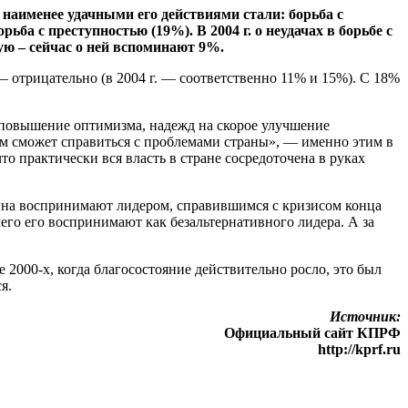
и наименее удачными его действиями стали: борьба с
ба с преступностью (19%). В 2004 г. о неудачах в борьбе с
ую – сейчас о ней вспоминают 9%.
 отрицательно (в 2004 г. — соответственно 11% и 15%). С 18%
и повышение оптимизма, надежд на скорое улучшение
ем сможет справиться с проблемами страны», — именно этим в
о практически вся власть в стране сосредоточена в руках
утина воспринимают лидером, справившимся с кризисом конца
чего его воспринимают как безальтернативного лидера. А за
не 2000-х, когда благосостояние действительно росло, это был
я.
Источник:
Официальный сайт КПРФ
http://kprf.ru