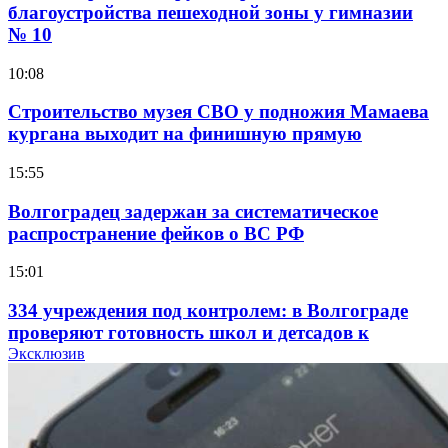
благоустройства пешеходной зоны у гимназии
№ 10
10:08
Строительство музея СВО у подножия Мамаева
кургана выходит на финишную прямую
15:55
Волгоградец задержан за систематическое
распространение фейков о ВС РФ
15:01
334 учреждения под контролем: в Волгограде
проверяют готовность школ и детсадов к
учебному году
Эксклюзив
13:47
Покушение на убийство в Волгограде: девушка