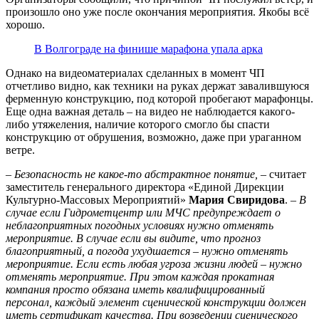
произошло оно уже после окончания мероприятия. Якобы всё
хорошо.
В Волгограде на финише марафона упала арка
Однако на видеоматериалах сделанных в момент ЧП
отчетливо видно, как техники на руках держат завалившуюся
ферменную конструкцию, под которой пробегают марафонцы.
Еще одна важная деталь – на видео не наблюдается какого-
либо утяжеления, наличие которого смогло бы спасти
конструкцию от обрушения, возможно, даже при ураганном
ветре.
–
Безопасность не какое-то абстрактное понятие,
– считает
заместитель генерального директора «Единой Дирекции
Культурно-Массовых Мероприятий»
Мария Свиридова
.
– В
случае если Гидрометцентр или МЧС предупреждает о
неблагоприятных погодных условиях нужно отменять
мероприятие. В случае если вы видите, что прогноз
благоприятный, а погода ухудшается – нужно отменять
мероприятие. Если есть любая угроза жизни людей – нужно
отменять мероприятие. При этом каждая прокатная
компания просто обязана иметь квалифицированный
персонал, каждый элемент сценической конструкции должен
иметь сертификат качества. При возведении сценического