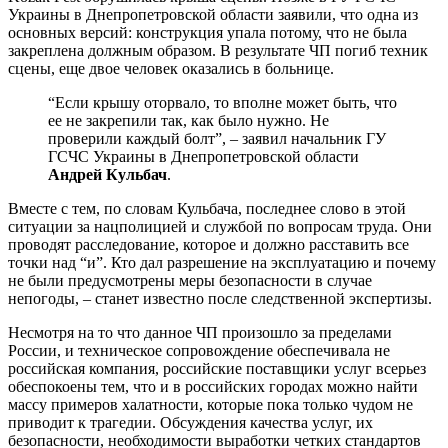
Украины в Днепропетровской области заявили, что одна из
основных версий: конструкция упала потому, что не была
закреплена должным образом. В результате ЧП погиб техник
сцены, еще двое человек оказались в больнице.
“Если крышу оторвало, то вполне может быть, что
ее не закрепили так, как было нужно. Не
проверили каждый болт”, – заявил начальник ГУ
ГСЧС Украины в Днепропетровской области
Андрей Кульбач
.
Вместе с тем, по словам Кульбача, последнее слово в этой
ситуации за нацполицией и службой по вопросам труда. Они
проводят расследование, которое и должно расставить все
точки над “и”. Кто дал разрешение на эксплуатацию и почему
не были предусмотрены меры безопасности в случае
непогоды, – станет известно после следственной экспертизы.
Несмотря на то что данное ЧП произошло за пределами
России, и техническое сопровождение обеспечивала не
российская компания, российские поставщики услуг всерьез
обеспокоены тем, что и в российских городах можно найти
массу примеров халатности, которые пока только чудом не
приводит к трагедии. Обсуждения качества услуг, их
безопасности, необходимости выработки четких стандартов