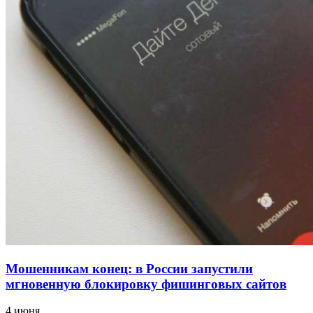
напала на незнакомую женщину с ножом
12:39
Сладкий праздник в Волгограде: в Центральном
парке прошёл фестиваль „Арбузный переполох“
15:10
Волгоградские компании нарастили экспорт:
заключены контракты на 3,6 млн долларов
Все новости
Мошенникам конец: в России запустили
мгновенную блокировку фишинговых сайтов
4 июня