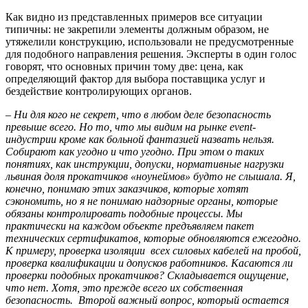
Как видно из представленных примеров все ситуации
типичны: не закрепили элементы должным образом, не
утяжелили конструкцию, использовали не предусмотренные
для подобного направления решения. Эксперты в один голос
говорят, что основных причин тому две: цена, как
определяющий фактор для выбора поставщика услуг и
бездействие контролирующих органов.
–
Ни для кого не секрет, что в любом деле безопасность
превыше всего. Но то, что мы видим на рынке event-
индустрии кроме как больной фантазией назвать нельзя.
Собирают как угодно и что угодно. При этом о таких
понятиях, как инструкции, допуски, нормативные нагрузки
львиная доля прокатчиков «ноунеймов» будто не слышала. Я,
конечно, понимаю этих заказчиков, которые хотят
сэкономить, но я не понимаю надзорные органы, которые
обязаны контролировать подобные процессы. Мы
практически на каждом объекте предъявляем пакет
технических сертификатов, которые обновляются ежегодно.
К примеру, проверка изоляции всех силовых кабелей на пробой,
проверка квалификации и допусков работников. Касаются ли
проверки подобных прокатчиков? Складывается ощущение,
что нет. Хотя, это прежде всего их собственная
безопасность. Второй важный вопрос, который остается