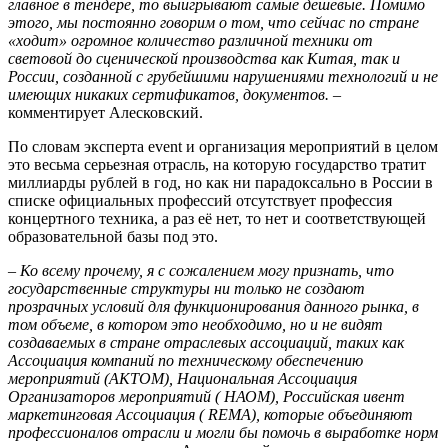
главное в тендере, то выигрывают самые дешёвые. Помимо
этого, мы постоянно говорим о том, что сейчас по стране
«ходит» огромное количество различной техники от
световой до сценической производства как Китая, так и
России, созданной с грубейшими нарушениями технологий и не
имеющих никаких сертификатов, документов.
–
комментирует Алесковский.
По словам эксперта event и организация мероприятий в целом
это весьма серьезная отрасль, на которую государство тратит
миллиарды рублей в год, но как ни парадоксально в России в
списке официальных профессий отсутствует профессия
концертного техника, а раз её нет, то нет и соответствующей
образовательной базы под это.
–
Ко всему прочему, я с сожалением могу признать, что
государственные структуры ни только не создают
прозрачных условий для функционирования данного рынка, в
том объеме, в котором это необходимо, но и не видят
создаваемых в стране отраслевых ассоциаций, таких как
Ассоциация компаний по техническому обеспечению
мероприятий (АКТОМ), Национальная Ассоциация
Организаторов мероприятий ( НАОМ), Российская ивент
маркетинговая Ассоциация ( REMA), которые объединяют
профессионалов отрасли и могли бы помочь в выработке норм