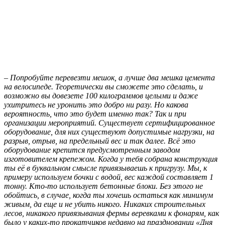
–
Попробуйте перевезти мешок, а лучше два мешка цемента
на велосипеде. Теоретически вы сможете это сделать, и
возможно вы довезете 100 килограммов целыми и даже
ухитритесь не уронить это добро ни разу. Но какова
вероятность, что это будет именно так? Так и при
организации мероприятий. Существует сертифицированное
оборудование, для них существуют допустимые нагрузки, на
разрыв, отрыв, на предельный вес и так далее. Всё это
оборудование крепится предусмотренным заводом
изготовителем крепежом. Когда у тебя собрана конструкция
ты её в буквальном смысле привязываешь к пригрузу. Мы, к
примеру используем бочки с водой, вес каждой составляет 1
тонну. Кто-то использует бетонные блоки. Без этого не
обойтись, в случае, когда ты хочешь остаться как минимум
живым, да еще и не убить никого. Никаких строительных
лесов, никакого привязывания фермы веревками к фонарям, как
было у каких-то прокатчиков недавно на праздновании «Дня