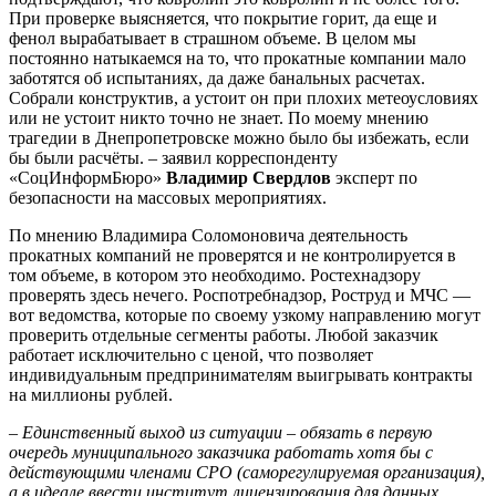
При проверке выясняется, что покрытие горит, да еще и
фенол вырабатывает в страшном объеме. В целом мы
постоянно натыкаемся на то, что прокатные компании мало
заботятся об испытаниях, да даже банальных расчетах.
Собрали конструктив, а устоит он при плохих метеоусловиях
или не устоит никто точно не знает. По моему мнению
трагедии в Днепропетровске можно было бы избежать, если
бы были расчёты. – заявил корреспонденту
«СоцИнформБюро»
Владимир Свердлов
эксперт по
безопасности на массовых мероприятиях.
По мнению Владимира Соломоновича деятельность
прокатных компаний не проверятся и не контролируется в
том объеме, в котором это необходимо. Ростехнадзору
проверять здесь нечего. Роспотребнадзор, Роструд и МЧС —
вот ведомства, которые по своему узкому направлению могут
проверить отдельные сегменты работы. Любой заказчик
работает исключительно с ценой, что позволяет
индивидуальным предпринимателям выигрывать контракты
на миллионы рублей.
–
Единственный выход из ситуации – обязать в первую
очередь муниципального заказчика работать хотя бы с
действующими членами СРО (саморегулируемая организация),
а в идеале ввести институт лицензирования для данных