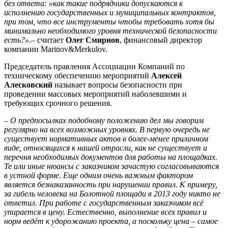
без ответа: «как такие подрядчики допускаются к
исполнению государственных и муниципальных контрактов,
при том, что все инструменты чтобы требовать хотя бы
минимально необходимого уровня технической безопасности
есть?»
.– считает
Олег Смирнов
, финансовый директор
компании Marinov&Merkulov.
Председатель правления Ассоциации Компаний по
техническому обеспечению мероприятий
Алексей
Алесковский
называет вопросы безопасности при
проведении массовых мероприятий наболевшими и
требующих срочного решения.
–
О предпосылках подобному положению дел мы говорим
регулярно на всех возможных уровнях. В первую очередь не
существует нормативных актов в более-менее приличном
виде, относящихся к нашей отрасли, как не существует и
перечня необходимых документов для работы на площадках.
Те или иные нюансы с заказчиком зачастую согласовываются
в устной форме. Еще одним очень важным фактором
является безнаказанность при нарушении правил. К примеру,
за гибель человека на Болотной площади в 2013 году никто не
ответил. При работе с государственным заказчиком всё
упирается в цену. Естественно, выполнение всех правил и
норм ведёт к удорожанию проекта, а поскольку цена – самое