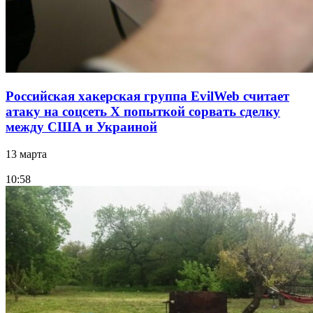
Российская хакерская группа EvilWeb считает
атаку на соцсеть Х попыткой сорвать сделку
между США и Украиной
13 марта
10:58