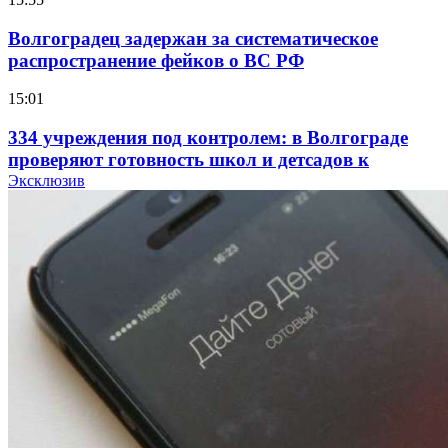
Волгоградец задержан за систематическое
распространение фейков о ВС РФ
15:01
334 учреждения под контролем: в Волгограде
проверяют готовность школ и детсадов к
учебному году
Эксклюзив
13:47
Покушение на убийство в Волгограде: девушка
напала на незнакомую женщину с ножом
12:39
Сладкий праздник в Волгограде: в Центральном
парке прошёл фестиваль „Арбузный переполох“
15:10