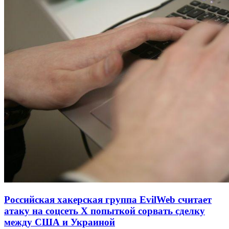
Российская хакерская группа EvilWeb считает
атаку на соцсеть Х попыткой сорвать сделку
между США и Украиной