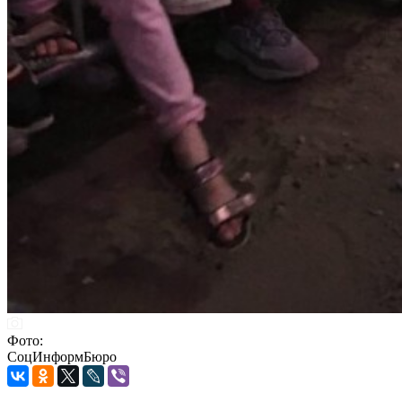
Фото:
СоцИнформБюро