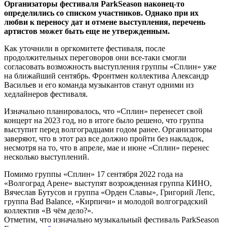
Организаторы фестиваля ParkSeason наконец-то
определились со списком участников. Однако при их
любви к переносу дат и отмене выступления, перечень
артистов может быть еще не утвержденным.
Как уточнили в оргкомитете фестиваля, после
продолжительных переговоров они все-таки смогли
согласовать возможность выступления группы «Сплин» уже
на ближайший сентябрь. Фронтмен коллектива Александр
Васильев и его команда музыкантов станут одними из
хедлайнеров фестиваля.
Изначально планировалось, что «Сплин» перенесет свой
концерт на 2023 год, но в итоге было решено, что группа
выступит перед волгоградцами годом ранее. Организаторы
заверяют, что в этот раз все должно пройти без накладок,
несмотря на то, что в апреле, мае и июне «Сплин» перенес
несколько выступлений.
Помимо группы «Сплин» 17 сентября 2022 года на
«Волгоград Арене» выступят возрожденная группа КИНО,
Вячеслав Бутусов и группа «Орден Славы», Григорий Лепс,
группа Bad Balance, «Кирпичи» и молодой волгоградский
коллектив «В чём дело?».
Отметим, что изначально музыкальный фестиваль ParkSeason