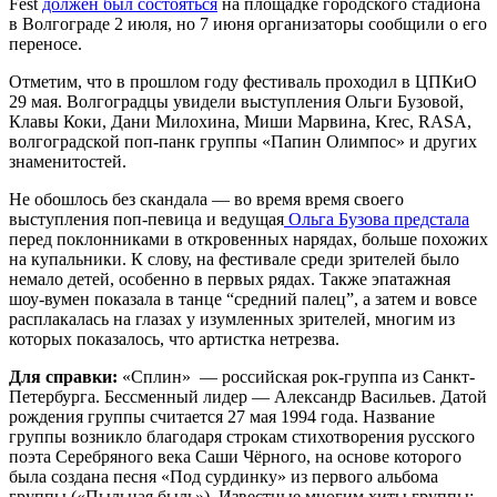
Fest
должен был состояться
на площадке городского стадиона
в Волгограде 2 июля, но 7 июня организаторы сообщили о его
переносе.
Отметим, что в прошлом году фестиваль проходил в ЦПКиО
29 мая. Волгоградцы увидели выступления Ольги Бузовой,
Клавы Коки, Дани Милохина, Миши Марвина, Krec, RASA,
волгоградской поп-панк группы «Папин Олимпос» и других
знаменитостей.
Не обошлось без скандала — во время время своего
выступления поп-певица и ведущая
Ольга Бузова предстала
перед поклонниками в откровенных нарядах, больше похожих
на купальники. К слову, на фестивале среди зрителей было
немало детей, особенно в первых рядах. Также эпатажная
шоу-вумен показала в танце “средний палец”, а затем и вовсе
расплакалась на глазах у изумленных зрителей, многим из
которых показалось, что артистка нетрезва.
Для справки:
«Сплин» — российская рок-группа из Санкт-
Петербурга. Бессменный лидер — Александр Васильев. Датой
рождения группы считается 27 мая 1994 года. Название
группы возникло благодаря строкам стихотворения русского
поэта Серебряного века Саши Чёрного, на основе которого
была создана песня «Под сурдинку» из первого альбома
группы («Пыльная быль»). Известные многим хиты группы: