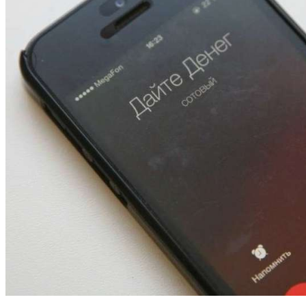
15:01
334 учреждения под контролем: в Волгограде
проверяют готовность школ и детсадов к
учебному году
13:47
Покушение на убийство в Волгограде: девушка
напала на незнакомую женщину с ножом
12:39
Сладкий праздник в Волгограде: в Центральном
парке прошёл фестиваль „Арбузный переполох“
Все новости