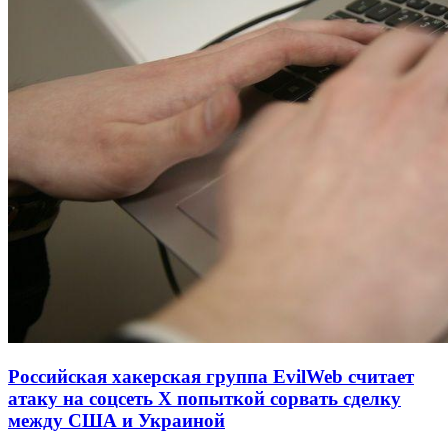
Российская хакерская группа EvilWeb считает
атаку на соцсеть Х попыткой сорвать сделку
между США и Украиной