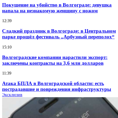
Покушение на убийство в Волгограде: девушка
напала на незнакомую женщину с ножом
12:39
Сладкий праздник в Волгограде: в Центральном
парке прошёл фестиваль „Арбузный переполох“
15:10
Волгоградские компании нарастили экспорт:
заключены контракты на 3,6 млн долларов
11:39
Атака БПЛА в Волгоградской области: есть
пострадавшие и повреждения инфраструктуры
Эксклюзив
12:01
Волгоградские вузы в топе зарплатного
рейтинга: ВолгГТУ и ВолгГМУ вошли в топ‑15