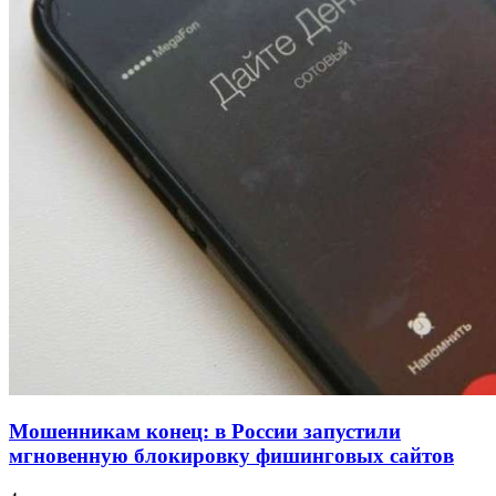
для химической отрасли и фармацевтики
18:39
В Красноармейском районе Волгограда стартует
конкурс на ремонт моста через Волго‑Донской
судоходный канал
12:28
Фестиваль #ТриЧетыре в Волгограде пройдёт
11–13 сентября в рамках Года единства народов
России
Все новости
Мошенникам конец: в России запустили
мгновенную блокировку фишинговых сайтов