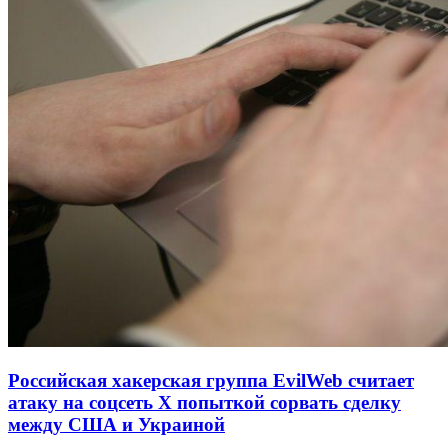
Российская хакерская группа EvilWeb считает
атаку на соцсеть Х попыткой сорвать сделку
между США и Украиной