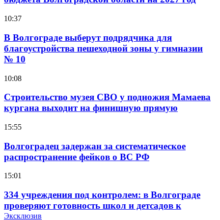
10:37
В Волгограде выберут подрядчика для
благоустройства пешеходной зоны у гимназии
№ 10
10:08
Строительство музея СВО у подножия Мамаева
кургана выходит на финишную прямую
15:55
Волгоградец задержан за систематическое
распространение фейков о ВС РФ
15:01
334 учреждения под контролем: в Волгограде
проверяют готовность школ и детсадов к
учебному году
Эксклюзив