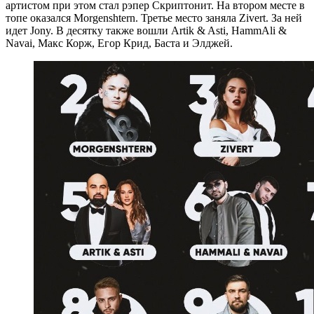
артистом при этом стал рэпер Скриптонит. На втором месте в
топе оказался Morgenshtern. Третье место заняла Zivert. За ней
идет Jony. В десятку также вошли Artik & Asti, HammAli &
Navai, Макс Корж, Егор Крид, Баста и Элджей.