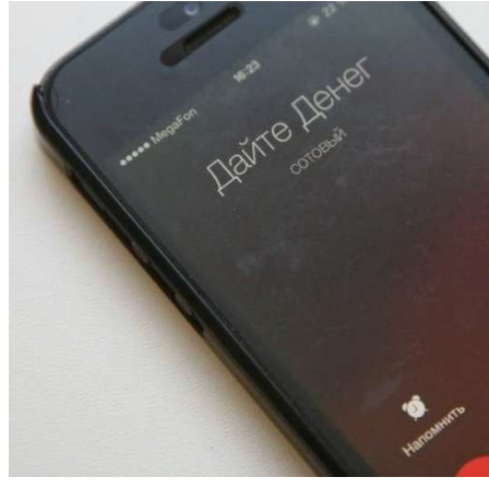
13:47
Покушение на убийство в Волгограде: девушка
напала на незнакомую женщину с ножом
12:39
Сладкий праздник в Волгограде: в Центральном
парке прошёл фестиваль „Арбузный переполох“
15:10
Волгоградские компании нарастили экспорт:
заключены контракты на 3,6 млн долларов
Все новости