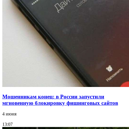
Сладкий праздник в Волгограде: в Центральном
парке прошёл фестиваль „Арбузный переполох“
15:10
Волгоградские компании нарастили экспорт:
заключены контракты на 3,6 млн долларов
Все новости
Мошенникам конец: в России запустили
мгновенную блокировку фишинговых сайтов
4 июня
13:07