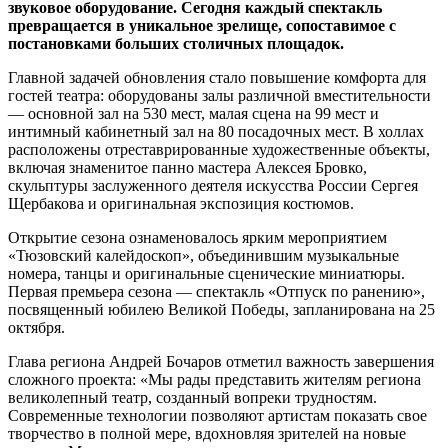
звуковое оборудование. Сегодня каждый спектакль
превращается в уникальное зрелище, сопоставимое с
постановками больших столичных площадок.
Главной задачей обновления стало повышение комфорта для
гостей театра: оборудованы залы различной вместительности
— основной зал на 530 мест, малая сцена на 99 мест и
интимный кабинетный зал на 80 посадочных мест. В холлах
расположены отреставрированные художественные объекты,
включая знаменитое панно мастера Алексея Бровко,
скульптуры заслуженного деятеля искусства России Сергея
Щербакова и оригинальная экспозиция костюмов.
Открытие сезона ознаменовалось ярким мероприятием
«Тюзовский калейдоскоп», объединившим музыкальные
номера, танцы и оригинальные сценические миниатюры.
Первая премьера сезона — спектакль «Отпуск по ранению»,
посвященный юбилею Великой Победы, запланирована на 25
октября.
Глава региона Андрей Бочаров отметил важность завершения
сложного проекта: «Мы рады представить жителям региона
великолепный театр, созданный вопреки трудностям.
Современные технологии позволяют артистам показать свое
творчество в полной мере, вдохновляя зрителей на новые