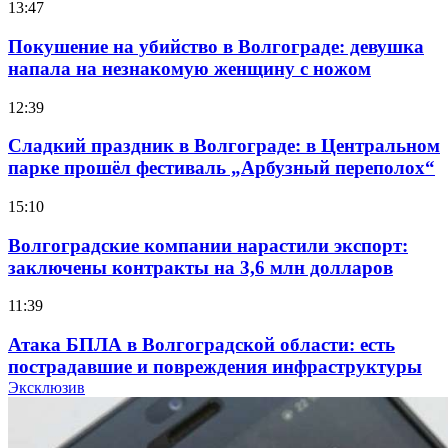
13:47
Покушение на убийство в Волгограде: девушка
напала на незнакомую женщину с ножом
12:39
Сладкий праздник в Волгограде: в Центральном
парке прошёл фестиваль „Арбузный переполох“
15:10
Волгоградские компании нарастили экспорт:
заключены контракты на 3,6 млн долларов
11:39
Атака БПЛА в Волгоградской области: есть
пострадавшие и повреждения инфраструктуры
Эксклюзив
12:01
Волгоградские вузы в топе зарплатного