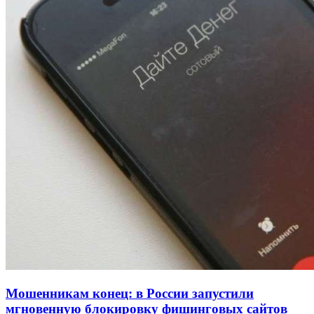
рейтинга: ВолгГТУ и ВолгГМУ вошли в топ‑15
для химической отрасли и фармацевтики
18:39
В Красноармейском районе Волгограда стартует
конкурс на ремонт моста через Волго‑Донской
судоходный канал
12:28
Фестиваль #ТриЧетыре в Волгограде пройдёт
11–13 сентября в рамках Года единства народов
России
Все новости
Мошенникам конец: в России запустили
мгновенную блокировку фишинговых сайтов