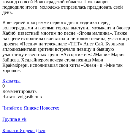
команд со всей Волгоградской области. Пока жюри
подводило итоги, молодежь отправилась праздновать свой
день.
В вечерней программе первого дня праздника перед
волгоградцами и гостями города выступил музыкант и блогер
Хабиб, известный многим по песне «Ягода малинка». Также
на сцене исполнила свои хиты и не только певица, участница
проекта «Песни» на телеканале «ТНТ» Анет Сай. Бурными
аплодисментами зрители встречали певицу и бывшую
участницу известных групп «Ассорти» и «#2Маши» Мария
Зайцева. Хедлайнером вечера стала певица Мари
Краймбрери, исполнившая свои хиты «Океан» и «Мне так
хорошо».
Культура
0
Комментировать
Читать volgasib.ru в
Читайте в Яндекс Новостях
Группа в vk
Канал в Яндекс Дзен