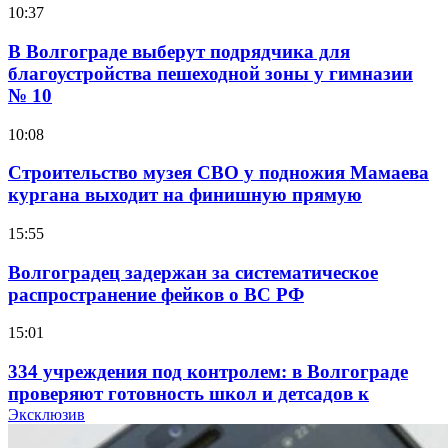
10:37
В Волгограде выберут подрядчика для
благоустройства пешеходной зоны у гимназии
№ 10
10:08
Строительство музея СВО у подножия Мамаева
кургана выходит на финишную прямую
15:55
Волгоградец задержан за систематическое
распространение фейков о ВС РФ
15:01
334 учреждения под контролем: в Волгограде
проверяют готовность школ и детсадов к
учебному году
Эксклюзив