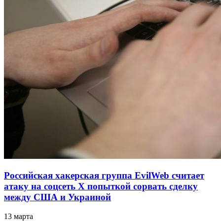
Российская хакерская группа EvilWeb считает
атаку на соцсеть Х попыткой сорвать сделку
между США и Украиной
13 марта