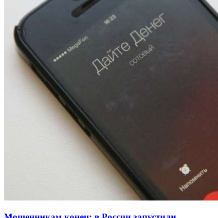
13:47
Покушение на убийство в Волгограде: девушка
напала на незнакомую женщину с ножом
12:39
Сладкий праздник в Волгограде: в Центральном
парке прошёл фестиваль „Арбузный переполох“
15:10
Волгоградские компании нарастили экспорт:
заключены контракты на 3,6 млн долларов
Все новости
Мошенникам конец: в России запустили