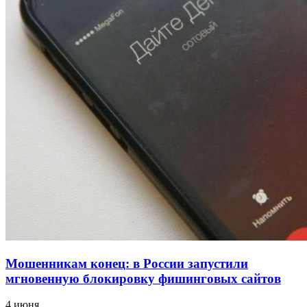
напала на незнакомую женщину с ножом
12:39
Сладкий праздник в Волгограде: в Центральном
парке прошёл фестиваль „Арбузный переполох“
15:10
Волгоградские компании нарастили экспорт:
заключены контракты на 3,6 млн долларов
Все новости
Мошенникам конец: в России запустили
мгновенную блокировку фишинговых сайтов
4 июня