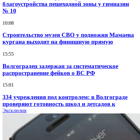
благоустройства пешеходной зоны у гимназии
№ 10
10:08
Строительство музея СВО у подножия Мамаева
кургана выходит на финишную прямую
15:55
Волгоградец задержан за систематическое
распространение фейков о ВС РФ
15:01
334 учреждения под контролем: в Волгограде
проверяют готовность школ и детсадов к
учебному году
Эксклюзив
13:47
Покушение на убийство в Волгограде: девушка