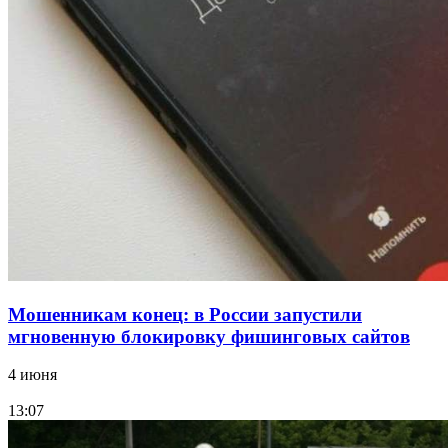
Сладкий праздник в Волгограде: в Центральном
парке прошёл фестиваль „Арбузный переполох“
15:10
Волгоградские компании нарастили экспорт:
заключены контракты на 3,6 млн долларов
Все новости
Мошенникам конец: в России запустили
мгновенную блокировку фишинговых сайтов
4 июня
13:07