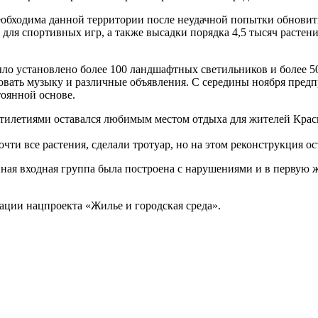
необходима данной территории после неудачной попытки обновить
для спортивных игр, а также высадки порядка 4,5 тысяч растен
ло установлено более 100 ландшафтных светильников и более 
ировать музыку и различные объявления. С середины ноября пре
тоянной основе.
сятилетиями оставался любимым местом отдыха для жителей Крас
чти все растения, сделали тротуар, но на этом реконструкция ос
ная входная группа была построена с нарушениями и в первую же
ации нацпроекта «Жилье и городская среда».