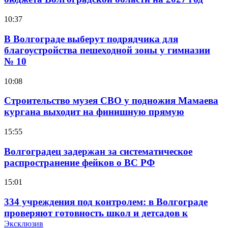
10:37
В Волгограде выберут подрядчика для
благоустройства пешеходной зоны у гимназии
№ 10
10:08
Строительство музея СВО у подножия Мамаева
кургана выходит на финишную прямую
15:55
Волгоградец задержан за систематическое
распространение фейков о ВС РФ
15:01
334 учреждения под контролем: в Волгограде
проверяют готовность школ и детсадов к
учебному году
Эксклюзив