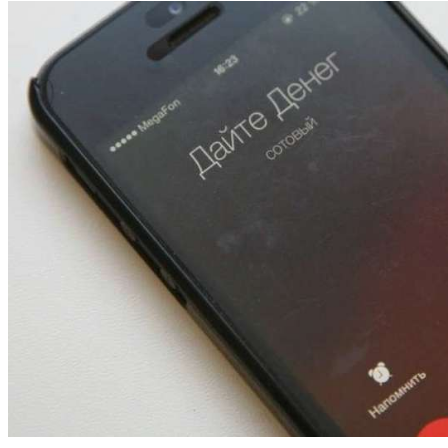
13:47
Покушение на убийство в Волгограде: девушка
напала на незнакомую женщину с ножом
12:39
Сладкий праздник в Волгограде: в Центральном
парке прошёл фестиваль „Арбузный переполох“
15:10
Волгоградские компании нарастили экспорт:
заключены контракты на 3,6 млн долларов
Все новости