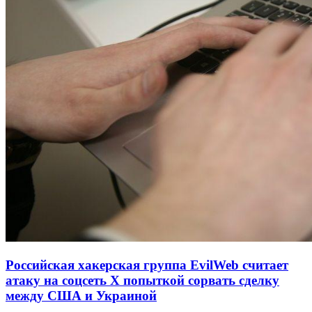
Российская хакерская группа EvilWeb считает
атаку на соцсеть Х попыткой сорвать сделку
между США и Украиной