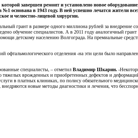
которой завершен ремонт и установлено новое оборудование
№1 основана в 1943 году. В ней успешно лечатся жители всех
кое и челюстно-лицевой хирургии.
льный грант в размере одного миллиона рублей за внедрение со
едено обучение специалистов. А в 2011 году аналогичный гран
мощи детскому населению Волгограда. На премиальные средств
й офтальмологического отделения -на эти цели было направлен
рованные специалисты, – отметил
Владимир Шкарин.
-Некотор
нию тяжелых врожденных и приобретенных дефектов и деформаци
луги в платных клиниках, по полису обязательного медицинско
, внедряются новые методы диагностики и лечения, что бесспо