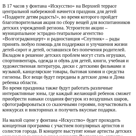
В 17 часов у фонтана «Искусство» на Верхней террасе
центральной набережной начнется праздник для детей
«Подарите детям радость!», во время которого пройдет
благотворительная акция по сбору вещей для воспитанников
детских учреждений региона. Устроители акции –
муниципальное эстрадно-театральное агентство
«Волгоградконцерт» и радиостанция «Спутник» – рады
принять любую помощь для поддержки и улучшения жизни
детей-сирот и детей, оставшихся без попечения родителей.
Вкладом в решение детских проблем могут стать игрушки,
спортинвентарь, одежда и обувь для детей, книги, учебная и
художественная литература, диски с детскими фильмами и
музыкой, канцелярские товары, бытовая химия и средства
гигиены. Все вещи будут переданы в детские дома и Дома
ребенка области.
Во время праздника также будут работать различные
интерактивные зоны, где каждый желающий ребенок сможет
приобрести навыки создания фигурок из воздушных шаров,
сфотографироваться со сказочными героями, поучаствовать в
конкурсах и викторинах и получить вкусные подарки.
На малой сцене у фонтана «Искусство» будет проходить
концертная программа с участием популярных артистов и
солистов города. В концерте выступят юные артисты детских