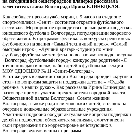
на сегодняшней общегородской планерке рассказала
заместитель главы Волгограда Ирина ЕЛИНЕЦКАЯ.
Как сообщает пресс-служба мэрии, в 9 часов на стадионе
спорткомплекса «Зенит» состоится открытие футбольного
фестиваля. Мероприятие проводится с целью развития детско-
юношеского футбола в Волгограде, популяризации здорового
образа жизни. В программе фестиваля: конкурсы среди юных
футболистов на звания «Самый техничный игрок», «Самый
быстрый игрок», «Лучший вратарь»; турнир по мини-
футболу; футбольные эстафеты по возрастам; конкурс рисунка
«Волгоград -футбольный город»; конкурс для родителей «Я
точно попадаю в цель»; набор детей в футбольные секции
МОУ СДЮСШОР № 11 «Зенит-Волгоград».
В тот же день в администрации Волгограда пройдет «круглый
стол» по вопросам защиты и поддержки детства – «Судьба
ребенка -в наших руках». Как рассказала Ирина Елинецкая, в
разговоре примут участие представители городской власти,
Общественной палаты Волгограда, Совета женщин
Волгограда, а также родители маленьких детей, стоящих на
очереди в дошкольные образовательные учреждения.
Участники подробно обсудят актуальные вопросы поддержки
детей и подростков, обменяются мнениями, смогут внести
свои предложения по корректировке действующих в
Волгограде ведомственных программ.