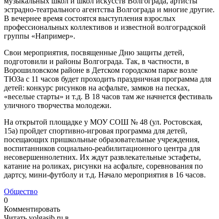
музыкальных школ и школ искусств Волгограда, артисты
эстрадно-театрального агентства Волгограда и многие другие.
В вечернее время состоятся выступления взрослых
профессиональных коллективов и известной волгоградской
группы «Например».
Свои мероприятия, посвященные Дню защиты детей,
подготовили и районы Волгограда. Так, в частности, в
Ворошиловском районе в Детском городском парке возле
ТЮЗа с 11 часов будет проходить праздничная программа для
детей: конкурс рисунков на асфальте, замков на песках,
«веселые старты» и т.д. В 18 часов там же начнется фестиваль
уличного творчества молодежи.
На открытой площадке у МОУ СОШ № 48 (ул. Ростовская,
15а) пройдет спортивно-игровая программа для детей,
посещающих пришкольные образовательные учреждения,
воспитанников социально-реабилитационного центра для
несовершеннолетних. Их ждут развлекательные эстафеты,
катание на роликах, рисунки на асфальте, соревнования по
дартсу, мини-футболу и т.д. Начало мероприятия в 16 часов.
Общество
0
Комментировать
Читать volgasib.ru в