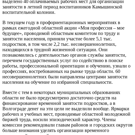
выделено 40 оплачиваемых рабочих мест для организации
занятости в летний период воспитанников Камышинской
воспитательной колонии.
В текущем году в профориентационных мероприятиях в
рамках ежегодной областной акции «Моя профессия – мое
будущее», проводимой областным комитетом по труду и
занятости населения, приняли участие более 5,1 тыс.
подростков, в том числе 2,2 тыс. несовершеннолетних,
находящихся в трудной жизненной ситуации. Они
познакомились с деятельностью органов службы занятости,
перечнем государственных услуг по содействию в поиске
работы, профессиональной ориентации и обучению, узнали о
профессиях, востребованных на рынке труда области. 60
несовершеннолетних были направлены центрами занятости
населения на обучение по избранной специальности.
Вместе с тем в некоторых муниципальных образованиях
области не было предусмотрено достаточно средств на
финансирование временной занятости подростков, а в
Волгограде денег на эти цели не выделили вообще. Ярмарки
рабочих и учебных мест, проводимые областной молодежной
биржей труда, носили эпизодический характер. Члены
комиссии рекомендовали главам районов и городских округов
больше внимания уделять организации временного