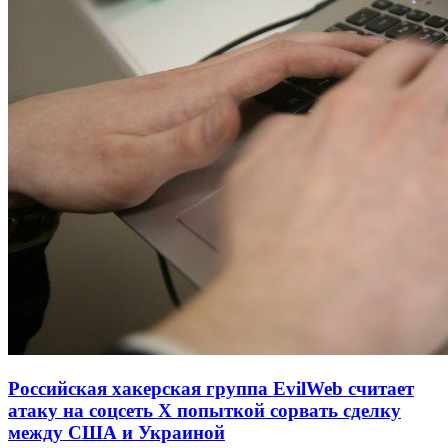
Российская хакерская группа EvilWeb считает
атаку на соцсеть Х попыткой сорвать сделку
между США и Украиной