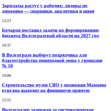
Зарплаты растут у рабочих: лидеры по
динамике — сварщики, аналитики и швеи
13:23
Бочаров поставил задачи по формированию
бюджета Волгоградской области на 2027 год
10:37
В Волгограде выберут подрядчика для
благоустройства пешеходной зоны у гимназии
№ 10
10:08
Строительство музея СВО у подножия Мамаева
кургана выходит на финишную прямую
15:55
Волгоградец задержан за систематическое