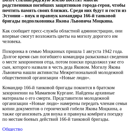
родственники погибших защитников города-героя, чтобы
почтить память своих близких. Среди них будут и гости из
Эстонии – внук и правнук командира 166-й танковой
бригады подполковника Якова Львовича Моцкина.
Как сообщает пресс-служба областной администрации, они
впервые смогут возложить цветы на могилу дорогого им
человека.
Похоронка в семью Моцкиных пришла 1 августа 1942 года.
Долгое время сын погибшего командира разыскивал сведения
о месте захоронения отца, потом поиски продолжил уже его
сын, которого назвали в честь деда Яковом. Могилу Якова
Львовича нашли активисты Межрегиональной молодежной
общественной организации «Новые люди».
Командир 166-й танковой бригады покоится в братском
захоронении на Мамаевом Кургане. Найдены архивные
материалы о его смерти. Представители молодежной
организации «Новые люди» намерены передать членам семьи
копии документов о героической гибели Якова Моцкина, а
также организовать для внука и правнука комбрига поездку
по местам боевых действий 166-й танковой бригады.
Общество