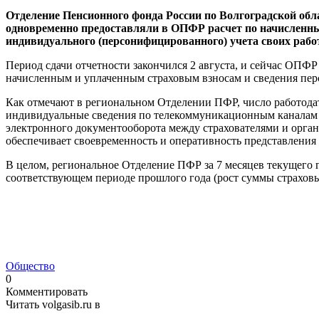
Отделение Пенсионного фонда России по Волгоградской об
одновременно предоставляли в ОПФР расчет по начисленны
индивидуального (персонифицированного) учета своих работ
Период сдачи отчетности закончился 2 августа, и сейчас ОПФР
начисленным и уплаченным страховым взносам и сведения перс
Как отмечают в региональном Отделении ПФР, число работодате
индивидуальные сведения по телекоммуникационным каналам св
электронного документооборота между страхователями и орган
обеспечивает своевременность и оперативность представления 
В целом, региональное Отделение ПФР за 7 месяцев текущего го
соответствующем периоде прошлого года (рост суммы страховы
Общество
0
Комментировать
Читать volgasib.ru в