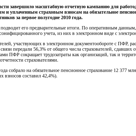
ласти завершило масштабную отчетную кампанию для работод
м и уплаченным страховым взносам на обязательное пенсион
ников за первое полугодие 2010 года.
 подводит его предварительные итоги. По оперативным данным, 
онифицированного учета, из них в электронном виде с электрон
лей, участвующих в электронном документообороте с ПФР, расте
язи передали 56,3% от общего числа страхователей, сдавших от
ами ПФР сокращает трудозатраты как организаций, так и терри
отчетности страхователями.
да собрало на обязательное пенсионное страхование 12 377 млн. 
х взносов составил 42,4%).