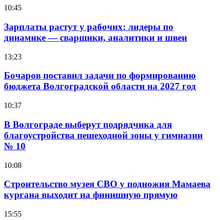
10:45
Зарплаты растут у рабочих: лидеры по
динамике — сварщики, аналитики и швеи
13:23
Бочаров поставил задачи по формированию
бюджета Волгоградской области на 2027 год
10:37
В Волгограде выберут подрядчика для
благоустройства пешеходной зоны у гимназии
№ 10
10:08
Строительство музея СВО у подножия Мамаева
кургана выходит на финишную прямую
15:55