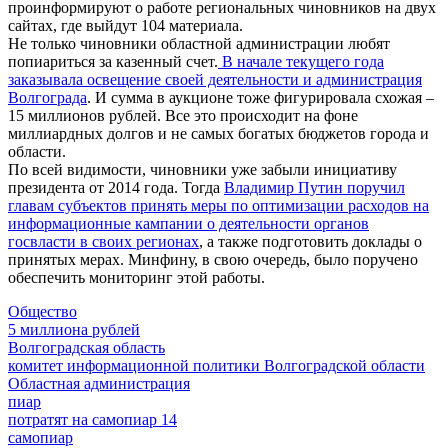
проинформируют о работе региональных чиновников на двух
сайтах, где выйдут 104 материала.
Не только чиновники областной администрации любят
попиариться за казенный счет.
В начале текущего года
заказывала освещение своей деятельности и администрация
Волгограда
. И сумма в аукционе тоже фигурировала схожая –
15 миллионов рублей. Все это происходит на фоне
миллиардных долгов и не самых богатых бюджетов города и
области.
По всей видимости, чиновники уже забыли инициативу
президента от 2014 года. Тогда
Владимир Путин поручил
главам субъектов принять меры по оптимизации расходов на
информационные кампании о деятельности органов
госвласти в своих регионах
, а также подготовить доклады о
принятых мерах. Минфину, в свою очередь, было поручено
обеспечить мониторинг этой работы.
Общество
5 миллиона рублей
Волгоградская область
комитет информационной политики Волгоградской области
Областная администрация
пиар
потратят на самопиар 14
самопиар