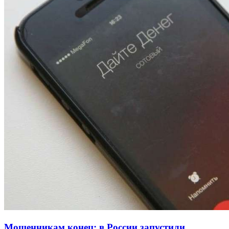
Волгоградские вузы в топе зарплатного
рейтинга: ВолгГТУ и ВолгГМУ вошли в топ‑15
для химической отрасли и фармацевтики
18:39
В Красноармейском районе Волгограда стартует
конкурс на ремонт моста через Волго‑Донской
судоходный канал
12:28
Фестиваль #ТриЧетыре в Волгограде пройдёт
11–13 сентября в рамках Года единства народов
России
Все новости
Мошенникам конец: в России запустили