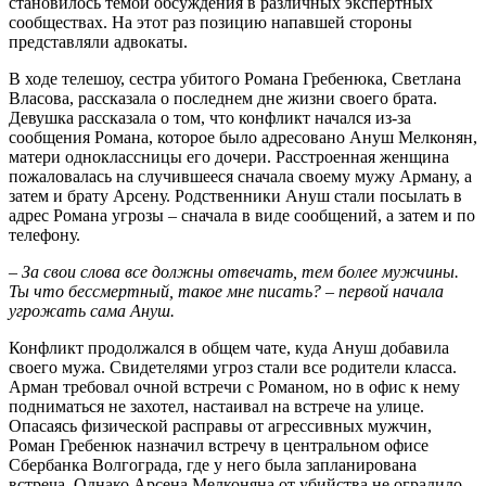
становилось темой обсуждения в различных экспертных
сообществах. На этот раз позицию напавшей стороны
представляли адвокаты.
В ходе телешоу, сестра убитого Романа Гребенюка, Светлана
Власова, рассказала о последнем дне жизни своего брата.
Девушка рассказала о том, что конфликт начался из-за
сообщения Романа, которое было адресовано Ануш Мелконян,
матери одноклассницы его дочери. Расстроенная женщина
пожаловалась на случившееся сначала своему мужу Арману, а
затем и брату Арсену. Родственники Ануш стали посылать в
адрес Романа угрозы – сначала в виде сообщений, а затем и по
телефону.
– За свои слова все должны отвечать, тем более мужчины.
Ты что бессмертный, такое мне писать? – первой начала
угрожать сама Ануш.
Конфликт продолжался в общем чате, куда Ануш добавила
своего мужа. Свидетелями угроз стали все родители класса.
Арман требовал очной встречи с Романом, но в офис к нему
подниматься не захотел, настаивал на встрече на улице.
Опасаясь физической расправы от агрессивных мужчин,
Роман Гребенюк назначил встречу в центральном офисе
Сбербанка Волгограда, где у него была запланирована
встреча. Однако Арсена Мелконяна от убийства не оградило