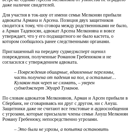
даже наличие свидетелей.
Для участия в ток-шоу от имени семьи Мелконян прибыли
адвокаты Армана и Арсена. Позиция двух защитников
сводится к тому, что сговора между родственниками не было,
а Арман Тадевосян, адвокат Арсена Мелконяна и вовсе
утверждает, что у его подзащитного не было кастета, о
котором сообщалось ранее следственными органами.
Приглашенный на передачу судмедэксперт оценил
повреждения, полученные Романом Гребенюком и не
согласился с утверждением адвоката.
– Повреждения обширные, вдавленные переломы,
часть получена от падения на пол, а остальные…
Кулаком так череп не сломать, – уверен
судмедэксперт Эдуард Туманов.
По словам адвокатов Мелконянов, Арман и Арсен прибыли в
Сбербанк, не сговариваясь ни друг с другом, ни с Ануш.
Защитники даже не считают все текстовые и аудиосообщения
с угрозами, которые присылали члены семьи Ануш Мелконян
Роману Гребенюку, непосредственно угрозами.
– Это были не угрозы, а попытка остановить