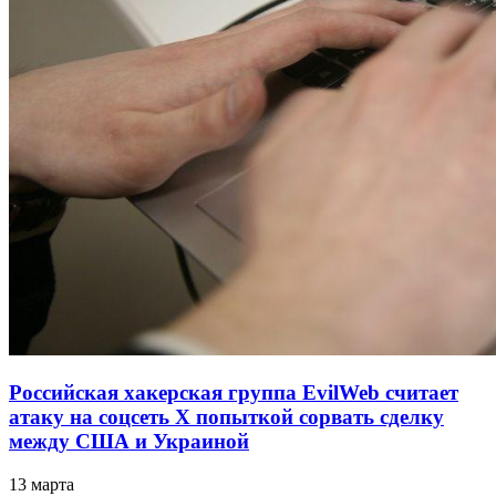
Российская хакерская группа EvilWeb считает
атаку на соцсеть Х попыткой сорвать сделку
между США и Украиной
13 марта