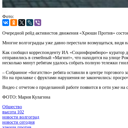
Фото:
Очередной рейд активистов движения «Хрюши Против» состоял
Многие волгоградцы уже давно перестали возмущаться, видя н
Как сообщил корреспонденту ИА «Социнформбюро» куратор дв
отправились в семейный «Магнит», что находится на улице Роко
несколько минут ребятам удалось собрать полную тележки гни
– Собранное «богатство» ребята оставили в центре торгового з
Но на прилавке с фруктами нарушения не закончились: просро
Видео с отчетом о проделанной работе появится в сети уже на
ФОТО: Мария Кулагина
Общество
высота 102
новости волгоград
новости сегодня
хрюши против