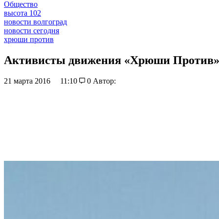
Общество
высота 102
новости волгоград
новости сегодня
хрюши против
Активисты движения «Хрюши Против» 
21 марта 2016
11:10
0
Автор: