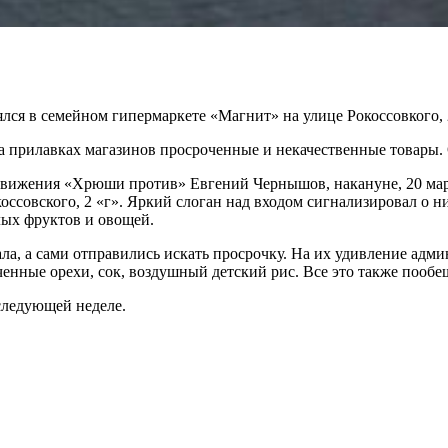
ся в семейном гипермаркете «Магнит» на улице Рокоссовкого, 
а прилавках магазинов просроченные и некачественные товары.
ижения «Хрюши против» Евгений Чернышов, накануне, 20 март
ссовского, 2 «г». Яркий слоган над входом сигнализировал о ни
лых фруктов и овощей.
ала, а сами отправились искать просрочку. На их удивление адм
ченные орехи, сок, воздушный детский рис. Все это также пооб
 следующей неделе.