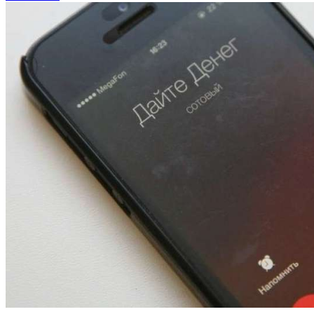
13:47
Покушение на убийство в Волгограде: девушка
напала на незнакомую женщину с ножом
12:39
Сладкий праздник в Волгограде: в Центральном
парке прошёл фестиваль „Арбузный переполох“
15:10
Волгоградские компании нарастили экспорт:
заключены контракты на 3,6 млн долларов
Все новости