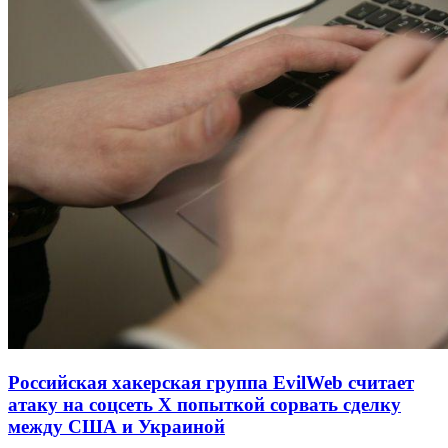
Российская хакерская группа EvilWeb считает
атаку на соцсеть Х попыткой сорвать сделку
между США и Украиной