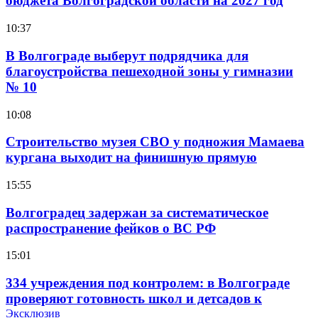
бюджета Волгоградской области на 2027 год
10:37
В Волгограде выберут подрядчика для
благоустройства пешеходной зоны у гимназии
№ 10
10:08
Строительство музея СВО у подножия Мамаева
кургана выходит на финишную прямую
15:55
Волгоградец задержан за систематическое
распространение фейков о ВС РФ
15:01
334 учреждения под контролем: в Волгограде
проверяют готовность школ и детсадов к
учебному году
Эксклюзив