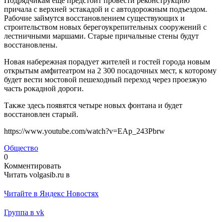
Подрядчикам еще предстоит провести реконструкцию
причала с верхней эстакадой и с автодорожным подъездом.
Рабочие займутся восстановлением существующих и
строительством новых берегоукрепительных сооружений с
лестничными маршами. Старые причальные стены будут
восстановлены.
Новая набережная порадует жителей и гостей города новым
открытым амфитеатром на 2 300 посадочных мест, к которому
будет вести мостовой пешеходный переход через проезжую
часть рокадной дороги.
Также здесь появятся четыре новых фонтана и будет
восстановлен старый.
https://www.youtube.com/watch?v=EAp_243Pbrw
Общество
0
Комментировать
Читать volgasib.ru в
Читайте в Яндекс Новостях
Группа в vk