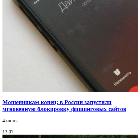
Сладкий праздник в Волгограде: в Центральном
парке прошёл фестиваль „Арбузный переполох“
15:10
Волгоградские компании нарастили экспорт:
заключены контракты на 3,6 млн долларов
Все новости
Мошенникам конец: в России запустили
мгновенную блокировку фишинговых сайтов
4 июня
13:07