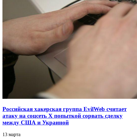
Российская хакерская группа EvilWeb считает
атаку на соцсеть Х попыткой сорвать сделку
между США и Украиной
13 марта