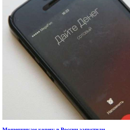
Волгоградские вузы в топе зарплатного
рейтинга: ВолгГТУ и ВолгГМУ вошли в топ‑15
для химической отрасли и фармацевтики
18:39
В Красноармейском районе Волгограда стартует
конкурс на ремонт моста через Волго‑Донской
судоходный канал
12:28
Фестиваль #ТриЧетыре в Волгограде пройдёт
11–13 сентября в рамках Года единства народов
России
Все новости
Мошенникам конец: в России запустили