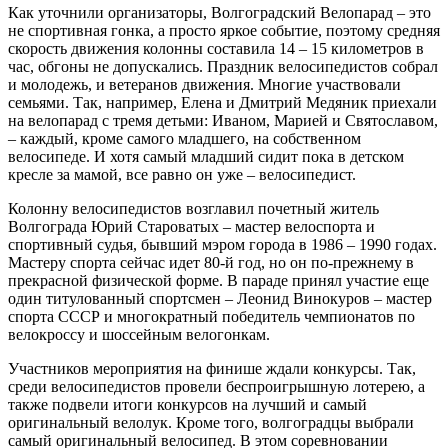
Как уточнили организаторы, Волгоградский Велопарад – это
не спортивная гонка, а просто яркое событие, поэтому средняя
скорость движения колонны составила 14 – 15 километров в
час, обгоны не допускались. Праздник велосипедистов собрал
и молодежь, и ветеранов движения. Многие участвовали
семьями. Так, например, Елена и Дмитрий Медяник приехали
на велопарад с тремя детьми: Иваном, Марией и Святославом,
– каждый, кроме самого младшего, на собственном
велосипеде. И хотя самый младший сидит пока в детском
кресле за мамой, все равно он уже – велосипедист.
Колонну велосипедистов возглавил почетный житель
Волгограда Юрий Староватых – мастер велоспорта и
спортивный судья, бывший мэром города в 1986 – 1990 годах.
Мастеру спорта сейчас идет 80-й год, но он по-прежнему в
прекрасной физической форме. В параде принял участие еще
один титулованный спортсмен – Леонид Винокуров – мастер
спорта СССР и многократный победитель чемпионатов по
велокроссу и шоссейным велогонкам.
Участников мероприятия на финише ждали конкурсы. Так,
среди велосипедистов провели беспроигрышную лотерею, а
также подвели итоги конкурсов на лучший и самый
оригинальный велолук. Кроме того, волгоградцы выбрали
самый оригинальный велосипед. В этом соревновании