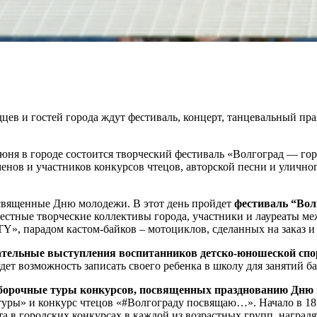
ев и гостей города ждут фестиваль, концерт, танцевальный пр
ня в городе состоится творческий фестиваль «Волгоград — горо
ов и участников конкурсов чтецов, авторской песни и уличного
священные Дню молодежи. В этот день пройдет
фестиваль “Вол
вестные творческие коллективы города, участники и лауреаты 
, парадом кастом-байков – мотоциклов, сделанных на заказ и п
ательные выступления воспитанников детско-юношеской с
удет возможность записать своего ребенка в школу для занятий
борочные туры конкурсов, посвященных празднованию Дню 
уры» и конкурс чтецов «#Волгограду посвящаю…». Начало в 18:
а в городских конкурсах в каждой из возрастных групп, наград