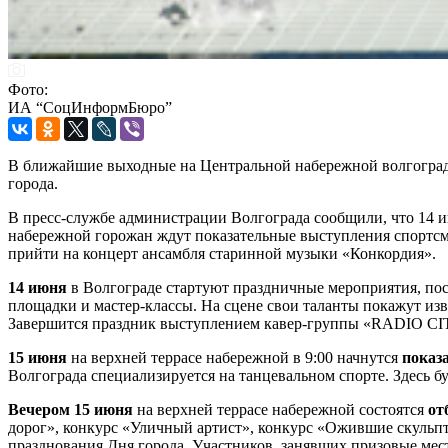
Фото:
ИА “СоцИнформБюро”
В ближайшие выходные на Центральной набережной волгоградц
города.
В пресс-службе администрации Волгограда сообщили, что 14 ию
набережной горожан ждут показательные выступления спортсмен
прийти на концерт ансамбля старинной музыки «Конкордия».
​14 июня
в Волгограде стартуют праздничные мероприятия, по
площадки и мастер-классы. На сцене свои таланты покажут из
Завершится праздник выступлением кавер-группы «RADIO CITY»
15 июня
на верхней террасе набережной в 9:00 начнутся
показ
Волгограда специализируется на танцевальном спорте. Здесь б
Вечером 15 июня
на верхней террасе набережной состоятся
от
дорог», конкурс «Уличный артист», конкурс «Ожившие скульпт
празднования Дня города. Участников, занявших призовые мест