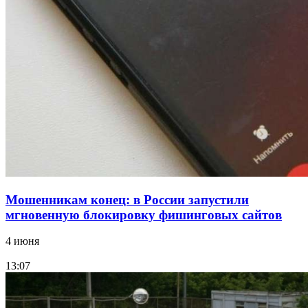
парке прошёл фестиваль „Арбузный переполох“
15:10
Волгоградские компании нарастили экспорт:
заключены контракты на 3,6 млн долларов
Все новости
Мошенникам конец: в России запустили
мгновенную блокировку фишинговых сайтов
4 июня
13:07