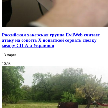
Российская хакерская группа EvilWeb считает
атаку на соцсеть Х попыткой сорвать сделку
между США и Украиной
13 марта
10:58