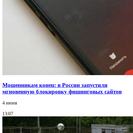
парке прошёл фестиваль „Арбузный переполох“
15:10
Волгоградские компании нарастили экспорт:
заключены контракты на 3,6 млн долларов
Все новости
Мошенникам конец: в России запустили
мгновенную блокировку фишинговых сайтов
4 июня
13:07