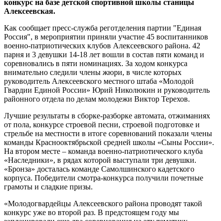
конкурс на базе детской спортивной школы станицы
Алексеевская.
Как сообщает пресс-служба реготделения партии "Единая
Россия", в мероприятии приняли участие 45 воспитанников
военно-патриотических клубов Алексеевского района. 42
парня и 3 девушки 14-18 лет вошли в состав пяти команд и
соревновались в пяти номинациях. За ходом конкурса
внимательно следили члены жюри, в числе которых
руководитель Алексеевского местного штаба «Молодой
Гвардии Единой России» Юрий Николюкин и руководитель
районного отдела по делам молодежи Виктор Терехов.
Лучшие результаты в сборке-разборке автомата, отжиманиях
от пола, конкурсе строевой песни, строевой подготовке и
стрельбе на местности в итоге соревнований показали члены
команды Краснооктябрьской средней школы «Сыны России».
На втором месте – команда военно-патриотического клуба
«Наследники», в рядах которой выступали три девушки.
«Бронза» досталась команде Самолшинского кадетского
корпуса. Победители смотра-конкурса получили почетные
грамоты и сладкие призы.
«Молодогвардейцы Алексеевского района проводят такой
конкурс уже во второй раз. В предстоящем году мы