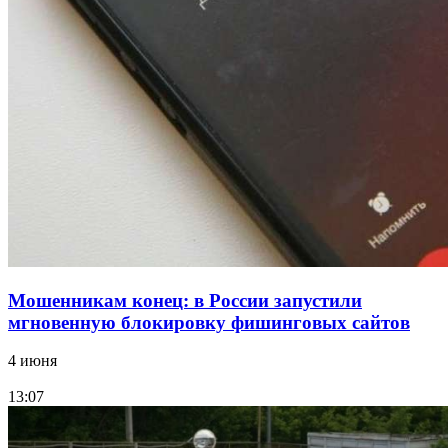
Покушение на убийство в Волгограде: девушка
напала на незнакомую женщину с ножом
12:39
Сладкий праздник в Волгограде: в Центральном
парке прошёл фестиваль „Арбузный переполох“
Все новости
Мошенникам конец: в России запустили
мгновенную блокировку фишинговых сайтов
4 июня
13:07