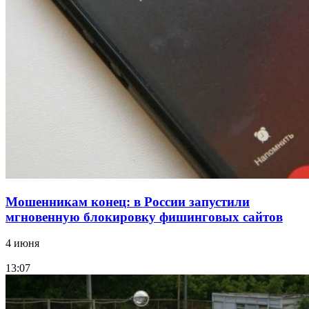
парке прошёл фестиваль „Арбузный переполох“
15:10
Волгоградские компании нарастили экспорт:
заключены контракты на 3,6 млн долларов
Все новости
Мошенникам конец: в России запустили
мгновенную блокировку фишинговых сайтов
4 июня
13:07