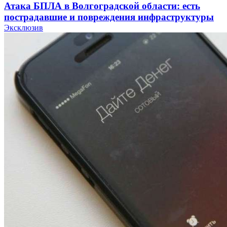
Атака БПЛА в Волгоградской области: есть
пострадавшие и повреждения инфраструктуры
Эксклюзив
12:01
Волгоградские вузы в топе зарплатного
рейтинга: ВолгГТУ и ВолгГМУ вошли в топ‑15
для химической отрасли и фармацевтики
18:39
В Красноармейском районе Волгограда стартует
конкурс на ремонт моста через Волго‑Донской
судоходный канал
12:28
Фестиваль #ТриЧетыре в Волгограде пройдёт
11–13 сентября в рамках Года единства народов
России
Все новости