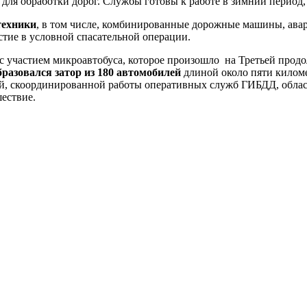
 для обработки дорог. Службы готовы к работе в зимний период,
техники
, в том числе, комбинированные дорожные машины, авар
стие в условной спасательной операции.
 с участием микроавтобуса, которое произошло на Третьей прод
разовался затор из 180 автомобилей
длиной около пяти килом
ной, скоординированной работы оперативных служб ГИБДД, обл
ествие.