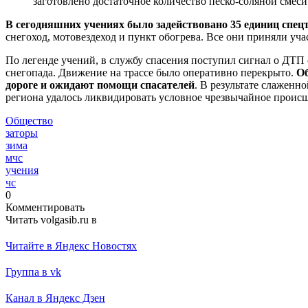
заготовлено достаточное количество песко-соляной смеси
В сегодняшних учениях было задействовано 35 единиц спец
снегоход, мотовездеход и пункт обогрева. Все они приняли уча
По легенде учений, в службу спасения поступил сигнал о ДТП
снегопада. Движение на трассе было оперативно перекрыто.
Об
дороге и ожидают помощи спасателей
. В результате слажен
региона удалось ликвидировать условное чрезвычайное происш
Общество
заторы
зима
мчс
учения
чс
0
Комментировать
Читать volgasib.ru в
Читайте в Яндекс Новостях
Группа в vk
Канал в Яндекс Дзен