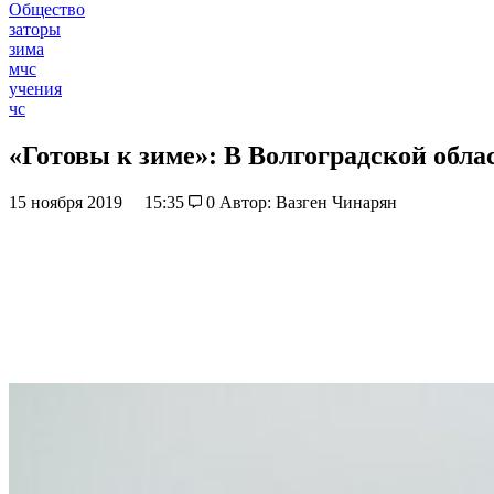
Общество
заторы
зима
мчс
учения
чс
«Готовы к зиме»: В Волгоградской об
15 ноября 2019
15:35
0
Автор: Вазген Чинарян