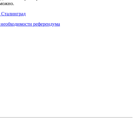
зможно.
в Сталинград
о необходимости референдума