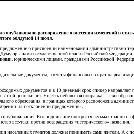
о опубликовано распоряжение о внесении изменений в стать
ятого облдумой 14 июля.
предложение о присвоении наименований административно-тер
Думу органами государственной власти Российской Федерации, 
иями, юридическими лицами, гражданами Российской Федерации
водительные документы, расчеты финансовых затрат на реализац
обходимых документов и в 10-дневный срок спикер направляет п
ю в этой цепочке нет. Но есть небольшая поправка — своеобразн
ьного образования, в границах которого расположена админист
добрении или отклонении предложения».
го опубликования. Его подписание смотрится весьма странно на
ство все-таки против возвращения «исторического» названия.
нии населенных пунктов должны принимать сами жители. А с п