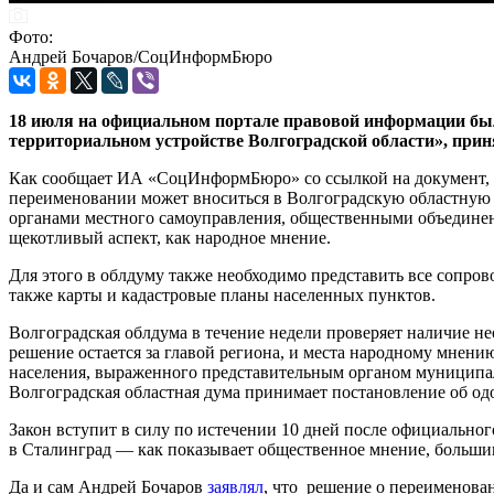
Фото:
Андрей Бочаров/СоцИнформБюро
18 июля на официальном портале правовой информации был
территориальном устройстве Волгоградской области», прин
Как сообщает ИА «СоцИнформБюро» со ссылкой на документ, 
переименовании может вноситься в Волгоградскую областную 
органами местного самоуправления, общественными объединен
щекотливый аспект, как народное мнение.
Для этого в облдуму также необходимо представить все сопро
также карты и кадастровые планы населенных пунктов.
Волгоградская облдума в течение недели проверяет наличие не
решение остается за главой региона, и места народному мнени
населения, выраженного представительным органом муниципал
Волгоградская областная дума принимает постановление об о
Закон вступит в силу по истечении 10 дней после официально
в Сталинград — как показывает общественное мнение, большин
Да и сам Андрей Бочаров
заявлял
, что решение о переименова