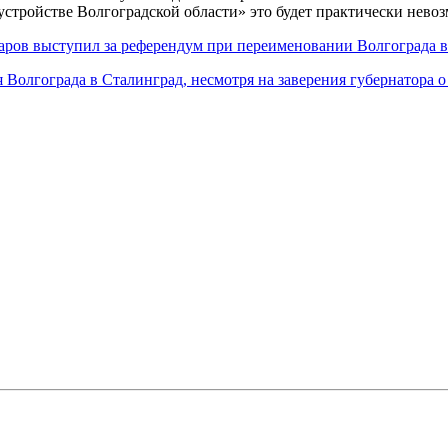
стройстве Волгоградской области» это будет практически нево
чаров выступил за референдум при переименовании Волгограда 
Волгограда в Сталинград, несмотря на заверения губернатора 