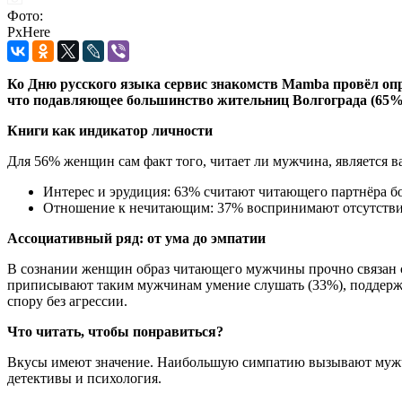
Фото:
PxHere
Ко Дню русского языка сервис знакомств Mamba провёл опр
что подавляющее большинство жительниц Волгограда (65%)
Книги как индикатор личности
Для 56% женщин сам факт того, читает ли мужчина, является 
Интерес и эрудиция: 63% считают читающего партнёра б
Отношение к нечитающим: 37% воспринимают отсутствие 
Ассоциативный ряд: от ума до эмпатии
В сознании женщин образ читающего мужчины прочно связан с 
приписывают таким мужчинам умение слушать (33%), поддержив
спору без агрессии.
Что читать, чтобы понравиться?
Вкусы имеют значение. Наибольшую симпатию вызывают мужчин
детективы и психология.