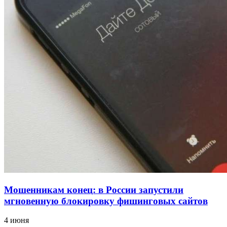
12:39
Сладкий праздник в Волгограде: в Центральном
парке прошёл фестиваль „Арбузный переполох“
15:10
Волгоградские компании нарастили экспорт:
заключены контракты на 3,6 млн долларов
Все новости
Мошенникам конец: в России запустили
мгновенную блокировку фишинговых сайтов
4 июня