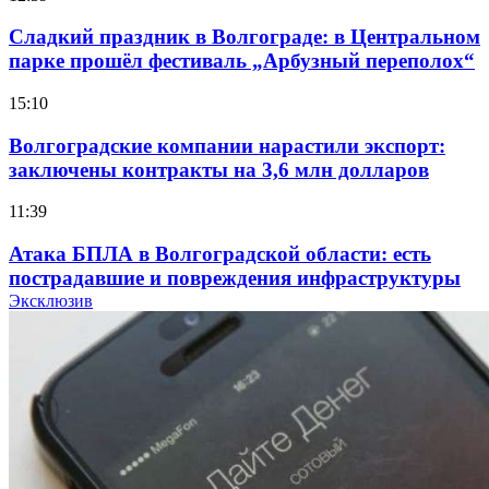
Сладкий праздник в Волгограде: в Центральном
парке прошёл фестиваль „Арбузный переполох“
15:10
Волгоградские компании нарастили экспорт:
заключены контракты на 3,6 млн долларов
11:39
Атака БПЛА в Волгоградской области: есть
пострадавшие и повреждения инфраструктуры
Эксклюзив
12:01
Волгоградские вузы в топе зарплатного
рейтинга: ВолгГТУ и ВолгГМУ вошли в топ‑15
для химической отрасли и фармацевтики
18:39