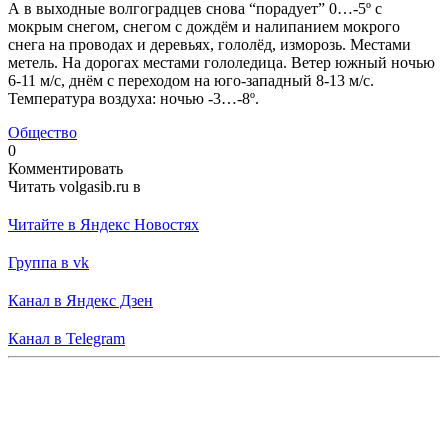
А в выходные волгоградцев снова “порадует” 0…-5º с
мокрым снегом, снегом с дождём и налипанием мокрого
снега на проводах и деревьях, гололёд, изморозь. Местами
метель. На дорогах местами гололедица. Ветер южный ночью
6-11 м/с, днём с переходом на юго-западный 8-13 м/с.
Температура воздуха: ночью -3…-8º.
Общество
0
Комментировать
Читать volgasib.ru в
Читайте в Яндекс Новостях
Группа в vk
Канал в Яндекс Дзен
Канал в Telegram