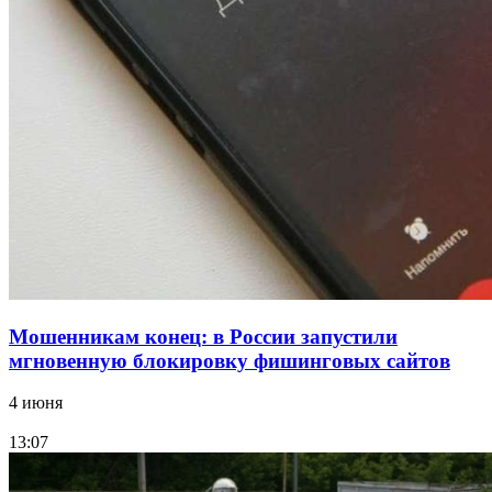
В Красноармейском районе Волгограда стартует
конкурс на ремонт моста через Волго‑Донской
судоходный канал
12:28
Фестиваль #ТриЧетыре в Волгограде пройдёт
11–13 сентября в рамках Года единства народов
России
Все новости
Мошенникам конец: в России запустили
мгновенную блокировку фишинговых сайтов
4 июня
13:07