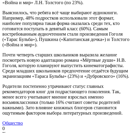
«Война и мир» Л.Н. Толстого (по 23%).
Выяснилось, что ребята всё чаще выбирают аудиокниги.
Например, 48% подростков использовали этот формат,
наиболее популярна такая форма оказалась среди тех, кто
готовится поступать в девятый класс (60%). Самым
востребованным аудиочтением стали произведения Гоголя
(«Тарас Бульба»), Пушкина («Капитанская дочка») и Толстого
(«Война и мир»).
Почти четверть старших школьников выразила желание
посмотреть новую адаптацию романа «Мёртвые души» Н.В.
Гоголя, которую планируют выпустить кинематографисты.
Среди младших школьников предпочтение отдаётся будущим
экранизациям «Тараса Бульбы» (23%) и «Дубровского» (16%).
Родители постепенно утрачивают статус главных
рекомендаторов книг для подрастающего поколения. Так,
менее всего учитывают мнение взрослых именно
восьмиклассники (только 16% считают советы родителей
важными). Зато влияние книжных блогеров становится
ощутимым фактором выбора литературных произведений.
Общество
0