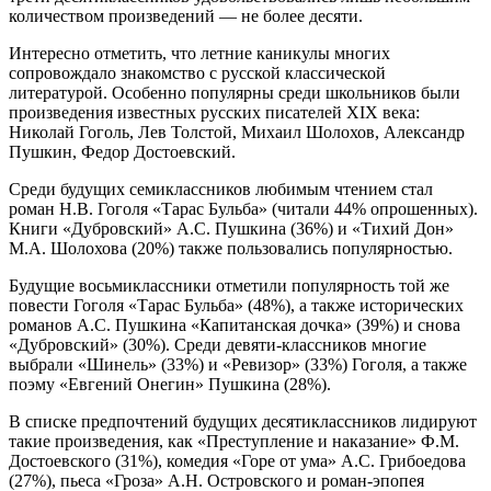
количеством произведений — не более десяти.
Интересно отметить, что летние каникулы многих
сопровождало знакомство с русской классической
литературой. Особенно популярны среди школьников были
произведения известных русских писателей XIX века:
Николай Гоголь, Лев Толстой, Михаил Шолохов, Александр
Пушкин, Федор Достоевский.
Среди будущих семиклассников любимым чтением стал
роман Н.В. Гоголя «Тарас Бульба» (читали 44% опрошенных).
Книги «Дубровский» А.С. Пушкина (36%) и «Тихий Дон»
М.А. Шолохова (20%) также пользовались популярностью.
Будущие восьмиклассники отметили популярность той же
повести Гоголя «Тарас Бульба» (48%), а также исторических
романов А.С. Пушкина «Капитанская дочка» (39%) и снова
«Дубровский» (30%). Среди девяти-классников многие
выбрали «Шинель» (33%) и «Ревизор» (33%) Гоголя, а также
поэму «Евгений Онегин» Пушкина (28%).
В списке предпочтений будущих десятиклассников лидируют
такие произведения, как «Преступление и наказание» Ф.М.
Достоевского (31%), комедия «Горе от ума» А.С. Грибоедова
(27%), пьеса «Гроза» А.Н. Островского и роман-эпопея