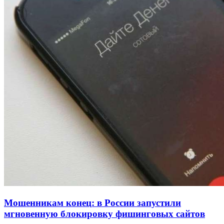
Покушение на убийство в Волгограде: девушка
напала на незнакомую женщину с ножом
12:39
Сладкий праздник в Волгограде: в Центральном
парке прошёл фестиваль „Арбузный переполох“
15:10
Волгоградские компании нарастили экспорт:
заключены контракты на 3,6 млн долларов
Все новости
Мошенникам конец: в России запустили
мгновенную блокировку фишинговых сайтов