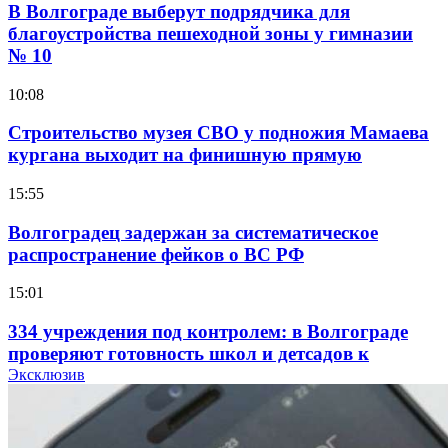
В Волгограде выберут подрядчика для
благоустройства пешеходной зоны у гимназии
№ 10
10:08
Строительство музея СВО у подножия Мамаева
кургана выходит на финишную прямую
15:55
Волгоградец задержан за систематическое
распространение фейков о ВС РФ
15:01
334 учреждения под контролем: в Волгограде
проверяют готовность школ и детсадов к
учебному году
Эксклюзив
13:47