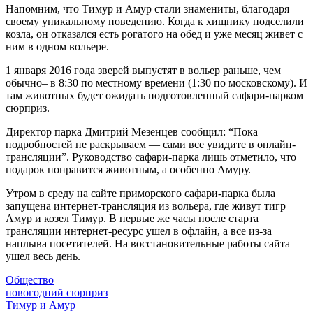
Напомним, что Тимур и Амур стали знамениты, благодаря
своему уникальному поведению. Когда к хищнику подселили
козла, он отказался есть рогатого на обед и уже месяц живет с
ним в одном вольере.
1 января 2016 года зверей выпустят в вольер раньше, чем
обычно– в 8:30 по местному времени (1:30 по московскому). И
там животных будет ожидать подготовленный сафари-парком
сюрприз.
Директор парка Дмитрий Мезенцев сообщил: “Пока
подробностей не раскрываем — сами все увидите в онлайн-
трансляции”. Руководство сафари-парка лишь отметило, что
подарок понравится животным, а особенно Амуру.
Утром в среду на сайте приморского сафари-парка была
запущена интернет-трансляция из вольера, где живут тигр
Амур и козел Тимур. В первые же часы после старта
трансляции интернет-ресурс ушел в офлайн, а все из-за
наплыва посетителей. На восстановительные работы сайта
ушел весь день.
Общество
новогодний сюрприз
Тимур и Амур