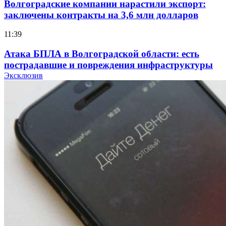
Волгоградские компании нарастили экспорт:
заключены контракты на 3,6 млн долларов
11:39
Атака БПЛА в Волгоградской области: есть
пострадавшие и повреждения инфраструктуры
Эксклюзив
12:01
Волгоградские вузы в топе зарплатного
рейтинга: ВолгГТУ и ВолгГМУ вошли в топ‑15
для химической отрасли и фармацевтики
18:39
В Красноармейском районе Волгограда стартует
конкурс на ремонт моста через Волго‑Донской
судоходный канал
12:28