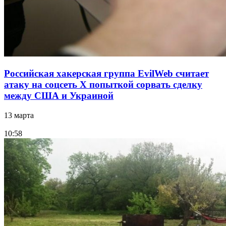
Российская хакерская группа EvilWeb считает
атаку на соцсеть Х попыткой сорвать сделку
между США и Украиной
13 марта
10:58