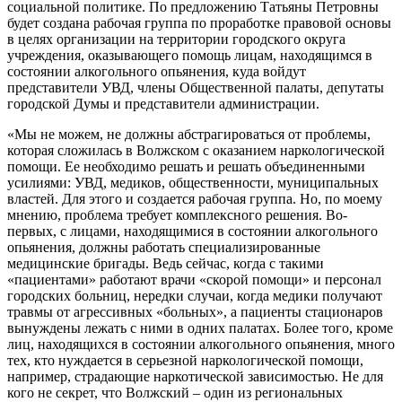
социальной политике. По предложению Татьяны Петровны
будет создана рабочая группа по проработке правовой основы
в целях организации на территории городского округа
учреждения, оказывающего помощь лицам, находящимся в
состоянии алкогольного опьянения, куда войдут
представители УВД, члены Общественной палаты, депутаты
городской Думы и представители администрации.
«Мы не можем, не должны абстрагироваться от проблемы,
которая сложилась в Волжском с оказанием наркологической
помощи. Ее необходимо решать и решать объединенными
усилиями: УВД, медиков, общественности, муниципальных
властей. Для этого и создается рабочая группа. Но, по моему
мнению, проблема требует комплексного решения. Во-
первых, с лицами, находящимися в состоянии алкогольного
опьянения, должны работать специализированные
медицинские бригады. Ведь сейчас, когда с такими
«пациентами» работают врачи «скорой помощи» и персонал
городских больниц, нередки случаи, когда медики получают
травмы от агрессивных «больных», а пациенты стационаров
вынуждены лежать с ними в одних палатах. Более того, кроме
лиц, находящихся в состоянии алкогольного опьянения, много
тех, кто нуждается в серьезной наркологической помощи,
например, страдающие наркотической зависимостью. Не для
кого не секрет, что Волжский – один из региональных