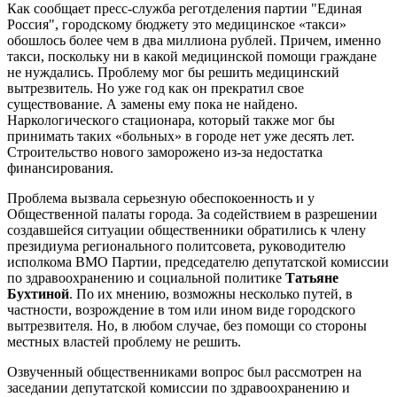
Как сообщает пресс-служба реготделения партии "Единая
Россия", городскому бюджету это медицинское «такси»
обошлось более чем в два миллиона рублей. Причем, именно
такси, поскольку ни в какой медицинской помощи граждане
не нуждались. Проблему мог бы решить медицинский
вытрезвитель. Но уже год как он прекратил свое
существование. А замены ему пока не найдено.
Наркологического стационара, который также мог бы
принимать таких «больных» в городе нет уже десять лет.
Строительство нового заморожено из-за недостатка
финансирования.
Проблема вызвала серьезную обеспокоенность и у
Общественной палаты города. За содействием в разрешении
создавшейся ситуации общественники обратились к члену
президиума регионального политсовета, руководителю
исполкома ВМО Партии, председателю депутатской комиссии
по здравоохранению и социальной политике
Татьяне
Бухтиной
. По их мнению, возможны несколько путей, в
частности, возрождение в том или ином виде городского
вытрезвителя. Но, в любом случае, без помощи со стороны
местных властей проблему не решить.
Озвученный общественниками вопрос был рассмотрен на
заседании депутатской комиссии по здравоохранению и