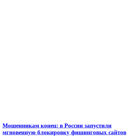
рейтинга: ВолгГТУ и ВолгГМУ вошли в топ‑15
для химической отрасли и фармацевтики
18:39
В Красноармейском районе Волгограда стартует
конкурс на ремонт моста через Волго‑Донской
судоходный канал
12:28
Фестиваль #ТриЧетыре в Волгограде пройдёт
11–13 сентября в рамках Года единства народов
России
Все новости
Мошенникам конец: в России запустили
мгновенную блокировку фишинговых сайтов