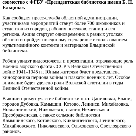
совместно с ФГБУ «Президентская библиотека имени Б. Н.
Ельцина».
Как сообщает пресс-служба областной администрации,
участниками мероприятий станут более 700 школьников и
студентов из городов, рабочих поселков, станиц и сел
региона. Акция стартует одновременно в разных уголках
области и пройдет по единому сценарию с использованием
мультимедийного контента и материалов Ельцинской
библиотеки.
Ребята увидят видеосюжеты и презентации, отражающие роль
Военно-морского флота СССР в Великой Отечественной
войне 1941–1945 гг. Юным жителям будет представлена
кинохроника периода войны и плакаты военных лет. Особое
внимание будет уделено роли Волжской флотилии в годы
Великой Отечественной войны.
В акции примут участие библиотеки п.г.т. Даниловки, Елани,
городов Дубовка, Камышин, Котово, Ленинск, Михайловка,
Новоаннинский, Николаевск, станиц Нехаевская и
Преображенская, а также сельские библиотеки
Камышинского, Котовского, Киквидзенского, Ленинского,
Михайловского, Николаевского, Ольховского, Светлоярского
районов.