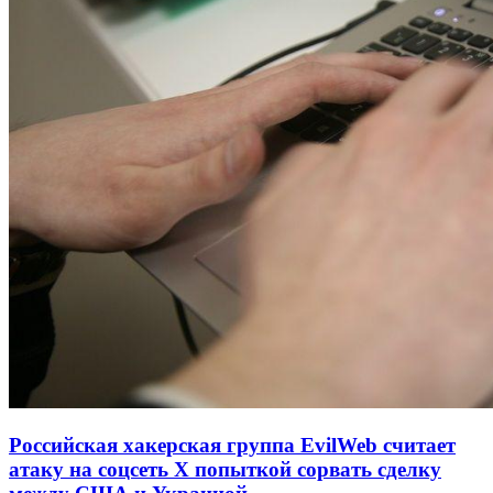
Российская хакерская группа EvilWeb считает
атаку на соцсеть Х попыткой сорвать сделку