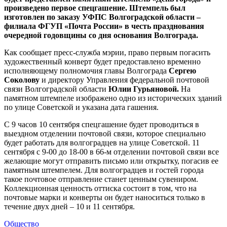
произведено первое спецгашение. Штемпель был
изготовлен по заказу УФПС Волгоградской области –
филиала ФГУП «Почта России» в честь празднования
очередной годовщины со дня основания Волгограда.
Как сообщает пресс-служба мэрии, право первым погасить
художественный конверт будет предоставлено временно
исполняющему полномочия главы Волгограда
Сергею
Соколову
и директору Управления федеральной почтовой
связи Волгоградской области
Юлии Гурьяновой.
На
памятном штемпеле изображено одно из исторических зданий
по улице Советской и указана дата гашения.
С 9 часов 10 сентября спецгашение будет проводиться в
выездном отделении почтовой связи, которое специально
будет работать для волгоградцев на улице Советской. 11
сентября с 9-00 до 18-00 в 66-м отделении почтовой связи все
желающие могут отправить письмо или открытку, погасив ее
памятным штемпелем. Для волгоградцев и гостей города
такое почтовое отправление станет ценным сувениром.
Коллекционная ценность оттиска состоит в том, что на
почтовые марки и конверты он будет наноситься только в
течение двух дней – 10 и 11 сентября.
Общество