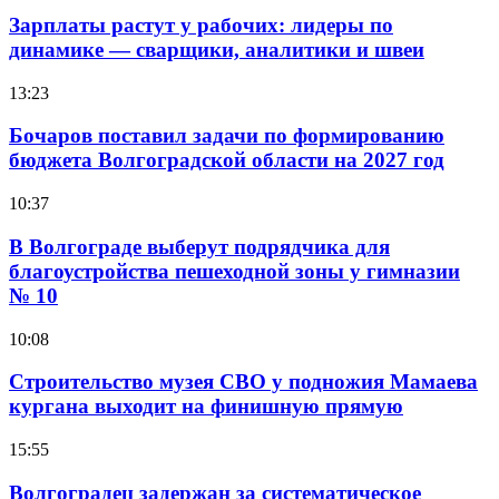
Зарплаты растут у рабочих: лидеры по
динамике — сварщики, аналитики и швеи
13:23
Бочаров поставил задачи по формированию
бюджета Волгоградской области на 2027 год
10:37
В Волгограде выберут подрядчика для
благоустройства пешеходной зоны у гимназии
№ 10
10:08
Строительство музея СВО у подножия Мамаева
кургана выходит на финишную прямую
15:55
Волгоградец задержан за систематическое