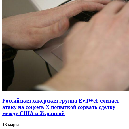
Российская хакерская группа EvilWeb считает
атаку на соцсеть Х попыткой сорвать сделку
между США и Украиной
13 марта