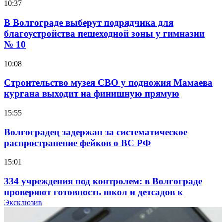
10:37
В Волгограде выберут подрядчика для
благоустройства пешеходной зоны у гимназии
№ 10
10:08
Строительство музея СВО у подножия Мамаева
кургана выходит на финишную прямую
15:55
Волгоградец задержан за систематическое
распространение фейков о ВС РФ
15:01
334 учреждения под контролем: в Волгограде
проверяют готовность школ и детсадов к
учебному году
Эксклюзив