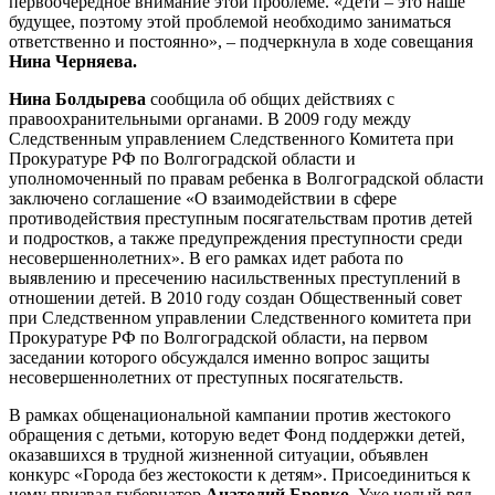
первоочередное внимание этой проблеме. «Дети – это наше
будущее, поэтому этой проблемой необходимо заниматься
ответственно и постоянно», – подчеркнула в ходе совещания
Нина Черняева.
Нина Болдырева
сообщила об общих действиях с
правоохранительными органами. В 2009 году между
Следственным управлением Следственного Комитета при
Прокуратуре РФ по Волгоградской области и
уполномоченный по правам ребенка в Волгоградской области
заключено соглашение «О взаимодействии в сфере
противодействия преступным посягательствам против детей
и подростков, а также предупреждения преступности среди
несовершеннолетних». В его рамках идет работа по
выявлению и пресечению насильственных преступлений в
отношении детей. В 2010 году создан Общественный совет
при Следственном управлении Следственного комитета при
Прокуратуре РФ по Волгоградской области, на первом
заседании которого обсуждался именно вопрос защиты
несовершеннолетних от преступных посягательств.
В рамках общенациональной кампании против жестокого
обращения с детьми, которую ведет Фонд поддержки детей,
оказавшихся в трудной жизненной ситуации, объявлен
конкурс «Города без жестокости к детям». Присоединиться к
нему призвал губернатор
Анатолий Бровко
. Уже целый ряд