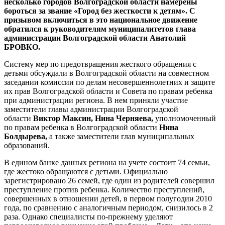
несколько городов Волгоградской области намерены
бороться за звание «Город без жесткости к детям». С
призывом включиться в это национальное движение
обратился к руководителям муниципалитетов глава
администрации Волгоградской области Анатолий
БРОВКО.
Систему мер по предотвращения жесткого обращения с
детьми обсуждали в Волгоградской области на совместном
заседании комиссии по делам несовершеннолетних и защите
их прав Волгоградской области и Совета по правам ребенка
при администрации региона. В нем приняли участие
заместители главы администрации Волгоградской
области
Виктор Максин, Нина Черняева,
уполномоченный
по правам ребенка в Волгоградской области
Нина
Болдырева,
а также заместители глав муниципальных
образований.
В едином банке данных региона на учете состоит 74 семьи,
где жестоко обращаются с детьми. Официально
зарегистрировано 26 семей, где один из родителей совершил
преступление против ребенка. Количество преступлений,
совершенных в отношении детей, в первом полугодии 2010
года, по сравнению с аналогичным периодом, снизилось в 2
раза. Однако специалисты по-прежнему уделяют