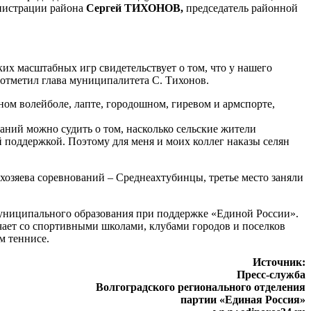
нистрации района
Сергей ТИХОНОВ,
председатель районной
ких масштабных игр свидетельствует о том, что у нашего
– отметил глава муниципалитета С. Тихонов.
ном волейболе, лапте, городошном, гиревом и армспорте,
заний можно судить о том, насколько сельские жители
поддержкой. Поэтому для меня и моих коллег наказы селян
 хозяева соревнований – Среднеахтубинцы, третье место заняли
муниципального образования при поддержке «Единой России».
чает со спортивными школами, клубами городов и поселков
м теннисе.
Источник:
Пресс-служба
Волгоградского регионального отделения
партии «Единая Россия»