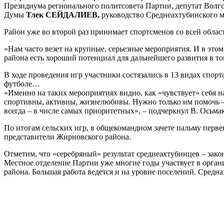
Президиума регионального политсовета Партии, депутат Волг
Думы
Тлек СЕЙДАЛИЕВ,
руководство Среднеахтубинского м
Район уже во второй раз принимает спортсменов со всей област
«Нам часто везет на крупные, серьезные мероприятия. И в этом
района есть хороший потенциал для дальнейшего развития в то
В ходе проведения игр участники состязались в 13 видах спор
футболе…
«Именно на таких мероприятиях видно, как «чувствует» себя н
спортивны, активны, жизнелюбивы. Нужно только им помочь –
всегда – в числе самых приоритетных», – подчеркнул В. Осьмак
По итогам сельских игр, в общекомандном зачете пальму перве
представители Жирновского района.
Отметим, что «серебряный» результат среднеахтубинцев – за
Местное отделение Партии уже многие годы участвует в орган
района. Большая работа ведется и на уровне поселений. Средн