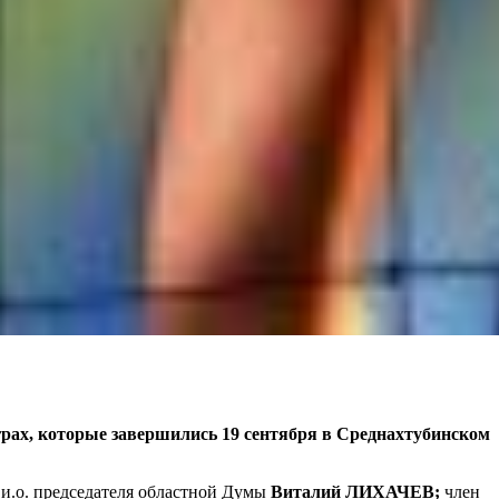
рах, которые завершились 19 сентября в Среднахтубинском
 и.о. председателя областной Думы
Виталий ЛИХАЧЕВ;
член