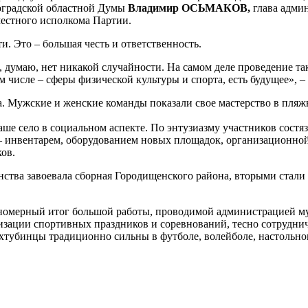
оградской областной Думы
Владимир ОСЬМАКОВ,
глава адми
естного исполкома Партии.
и. Это – большая честь и ответственность.
, думаю, нет никакой случайности. На самом деле проведение та
м числе – сферы физической культуры и спорта, есть будущее», 
та. Мужские и женские команды показали свое мастерство в пляж
аше село в социальном аспекте. По энтузиазму участников состя
 инвентарем, оборудованием новых площадок, организационной 
ов.
нства завоевала сборная Городищенского района, вторыми стали
кономерный итог большой работы, проводимой администрацией 
изации спортивных праздников и соревнований, тесно сотрудни
ахтубинцы традиционно сильны в футболе, волейболе, настольно