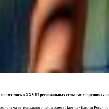
состязались в XXVIII региональных сельских спортивных иг
резидиума регионального политсовета Партии «Единая Россия»,